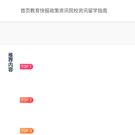
首页
教育快报
政策资讯
院校资讯
留学指南
推
最新内容
荐
内
容
宝宝早教真难？这3步
轻松搞定
827次浏览
为什么孩子越早学习越
，
难专注？《恩育堂早教
595次浏览
早教中心起名难？这三