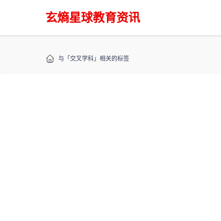
玄熵星球教育资讯
与「交叉学科」相关的标签
标签：交叉学科
共找到「交叉学科」相关结果
{eyou:list titlelen='40
从“镀金”到“
2025年，留学选择
交叉学科与...
教育快报
2025