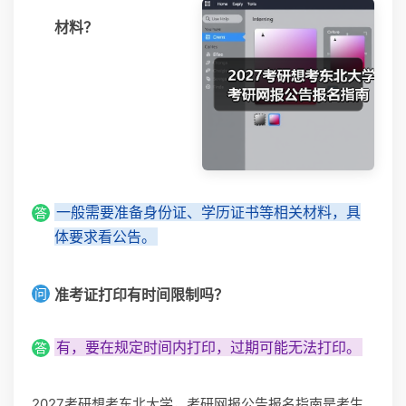
材料？
一般需要准备身份证、学历证书等相关材料，具
答
体要求看公告。
问
准考证打印有时间限制吗？
有，要在规定时间内打印，过期可能无法打印。
答
2027考研想考东北大学，考研网报公告报名指南是考生