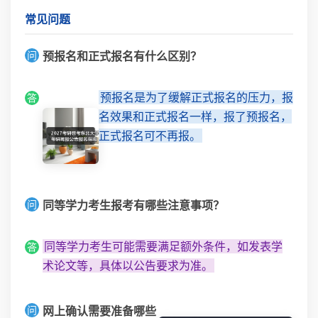
常见问题
问
预报名和正式报名有什么区别？
预报名是为了缓解正式报名的压力，报
答
名效果和正式报名一样，报了预报名，
正式报名可不再报。
问
同等学力考生报考有哪些注意事项？
同等学力考生可能需要满足额外条件，如发表学
答
术论文等，具体以公告要求为准。
问
网上确认需要准备哪些