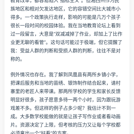
教育改革，都容易陷入“指标主义”。但湘西州作为民
族地区和相对欠发达地区，它的容错空间比大城市小
得多。一个政策执行走样，影响的可能是几万个孩子
很长一段时间的校园体验。我在当地教育论坛上看到
过一段留言，大意是“双减减掉了作业，却加上了比作
业更无聊的看管”。这句话可能过于极端，但它提醒了
我：受益人群的判断和受损人群的判断，往往不是对
称的。
例外情况也存在。我了解到凤凰县有两所乡镇小学，
把课后服务和当地的苗绣、银饰制作结合起来，请村
寨里的老匠人来带课。那两所学校的学生和家长反馈
明显好很多，孩子愿意多待一两个小时，因为跟玩游
戏差不多。但这样的例子占多少呢？我估计不到一
成。大多数学校能做的就是让孩子写作业或者看动画
片。资源决定了上限，但考核的压力又让每个学校都
必须拿出一个“好看”的方案。