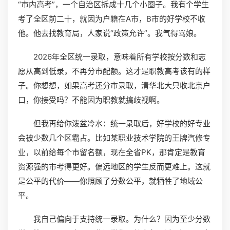
“市内高考”，一个自治区拆成十几个小圈子。我有个学生
考了全区前二十，就因为户籍在A市，B市的好学校不收
他。他去找教育局，人家说“政策允许”。我气得骂娘。
2026年全区统一录取，意味着所有学校按分数和志
愿从高到低录，不再分市配额。这才是职教高考该有的样
子。你想想，如果高考还分市录取，清华北大只收北京户
口，你接受吗？不能因为职教就搞歧视啊。
但我再给你泼盆冷水：统一录取后，好学校的好专业
会被少数几个区霸占。比如某职业技术学院的王牌汽修专
业，以前给每个市留名额，现在全省PK，那肯定是教育
资源强的市考得更好。偏远地区的学生反而更难上。这就
是公平的代价——你照顾了分数公平，就牺牲了地域公
平。
我自己偏向于支持统一录取。为什么？因为至少分数