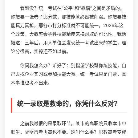
看到没？统一考试在“公平”和“靠谱”之间是矛盾的。
你想要一张卷子比分数，那技能就必然被削弱。你想要技
能真刀真枪，那各市打分标准就不可能统一。2026年这
个政策，大概率会牺牲技能精度来换录取的可比性。我话
撂这：三年后，用人单位会发现统一考试出来的学生，理
论分很高，实操还不如以前。
你问我怎么办？听好了：别指望学校帮你练技能，自
己去找企业实习或参加技能大赛。统一考试只是门票，真
本事谁也考不出来。
统一录取是救命的，你凭什么反对？
之前我最恨的是录取环节。某市的高职院只收本市中
职生，隔壁市考再高也不要。这叫什么事？职教高考变成