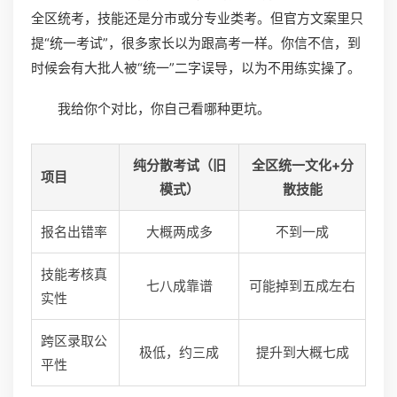
全区统考，技能还是分市或分专业类考。但官方文案里只
提“统一考试”，很多家长以为跟高考一样。你信不信，到
时候会有大批人被“统一”二字误导，以为不用练实操了。
我给你个对比，你自己看哪种更坑。
纯分散考试（旧
全区统一文化+分
项目
模式）
散技能
报名出错率
大概两成多
不到一成
技能考核真
七八成靠谱
可能掉到五成左右
实性
跨区录取公
极低，约三成
提升到大概七成
平性