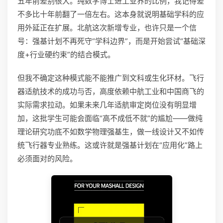
五年前差别很大。纯数学博士进工业界的比例，我记得差
不多比十年前翻了一倍左右。这本身就说明基础学科的应
用外延正在扩展。北航这次新增专业，也许只是一个信
号：强基计划不再死守“学科边界”，而是开始尝试“基础深
度+行业硬约束”的结合模式。
但我不确定这种模式能不能推广到文科或生化环材。飞行
器适航技术的成功与否，高度依赖中航工业和中国商飞的
实际需求拉动。如果未来几年适航审定岗位没有明显增
加，这批学生可能会面临“高不成低不就”的尴尬——做纯
理论研究功底不如数学物理强基生，做一线设计又不如传
统飞行器专业熟练。这或许就是强基计划在“应用化”路上
必须面对的风险。