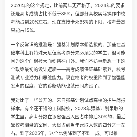
2026年的这个规定，比前两年更严格了。2024年的要求
还是高考成绩占比不低于85%，但部分高校实际操作中校
考能占到20%左右。现在直接卡死85%的下限，校考最高
只能占15%。
一个反常识的推测是：强基计划原本想选拔的、那些在基
础学科上有特殊天赋但高考总分未必顶尖的学生，很可能
因为这个门槛被大面积挡在门外。我们不妨重新想一下这
个政策最初的设计逻辑——高考成绩保证基础素养，校考
测试专业潜力和思维能力。现在校考的权重降到了勉强能
发声的程度，它的诊断功能也就形同虚设了。
我对比了一些公开的、来自强基计划试点高校的招生简报
样本。有个还不错的工科院校，2023年强基计划录取的
学生里，高考分数在该省强基入围者中排后30%的，最后
靠校考翻盘的案例，大概占到当年录取人数的四分之一左
右。到了2025年，这个比例降到了不到一成。可以推