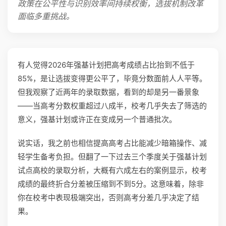
政策在公平性与识别效率间持续权衡，选拔机制改革
面临多重挑战。
有人觉得2026年强基计划把高考成绩占比抬到不低于
85%，是让选拔变得更公平了，毕竟分数面前人人平等。
但我观察了近两年的录取数据，看到的却是另一番景象
——当高考分数权重超过八成半，校考几乎失去了筛选的
意义，强基计划或许正在变成另一个普通批次。
说实话，我之前也相信提高高考占比能减少暗箱操作、减
轻学生备考负担。但翻了一下过去三个季度关于强基计划
试点高校的录取分析，大概有六成左右的案例显示，校考
成绩的最终折合分差被压缩到不到5分。这意味着，除非
你在校考中表现极端突出，否则高考分差几乎决定了结
果。