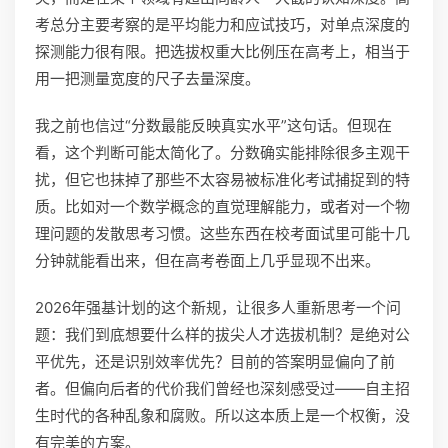
考总分主要考察的是平均能力和应试技巧，对单点深度的
探测能力很有限。把选拔权重大比例压在高考上，相当于
用一把测量宽度的尺子去量深度。
我之前也信过“分数最能反映真实水平”这句话。但现在
看，这个判断可能太简化了。分数确实能排除很多主观干
扰，但它也抹掉了那些不太容易被标准化考试捕捉到的特
质。比如对一个数学概念的直觉理解能力，或者对一个物
理问题的发散思考习惯。这些东西在校考面试里可能十几
分钟就能看出来，但在高考卷面上几乎显现不出来。
2026年强基计划的这个新规，让很多人重新思考一个问
题：我们到底想要什么样的拔尖人才选拔机制？是绝对公
平优先，还是识别效率优先？目前的答案明显偏向了前
者。但偏向后者的代价我们曾经也深刻感受过——自主招
生时代的各种乱象和腐败。所以这本质上是一个权衡，没
有完美的方案。