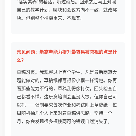
“落实素养”的套话，听过就忘。回来之后马上对照
自己的教学计划，哪块和会议方向不一致，就改哪
块。但别整个推翻重来，不现实。
常见问题：新高考能力提升最容易被忽视的点是什
么？
草稿习惯。我观察过上百个学生，凡是最后两道大
题能做对的，草稿纸都写得像小楷一样清楚。你再
看那些能力不行的，草稿乱得像打仗，回头检查自
己都看不懂。这玩意培训会里没人提，但你自己可
以抓——强制要求每次作业和考试附上草稿纸，每
周随机抽几个人上来对着草稿讲思路。坚持一个
月，你会发现很多模棱两可的错误自然消失了。