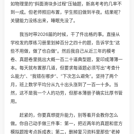
如物理里的“斜面滑块多过程”压轴题，新高考考的几率不
到一成。但老师照旧布置，学生照旧做到半夜。结果呢？
关键能力没练出来，睡眠先没了。
我当时带2026届的时候，干了件出格的事。直接从
学校发的厚练习册里划掉百分之四十的题，告诉学生“这
些不用做，做了也白做”。然后我自己从近三年的模考
卷、真题卷里挑出大概一百二十道典型题，复印成薄薄一
本。每天就布置那几道，但要求每道题必须写出“考查什
么能力”、“我错在哪步”、“下次怎么避免”。坚持了两个
月，班上数学平均分从九十出头涨到了一百一十多。当
然，这不是我一个人的功劳，但那本薄册子确实比厚书管
用。
赶紧的，你要真想提升能力，别等着开会教你怎么
做。你自己动手做三件事：第一，把近两年的真题和官方
模拟题按考点拆成表；第二，删掉复习资料里那些“老掉