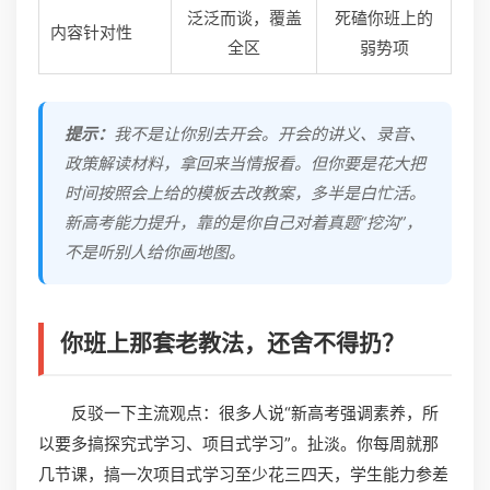
泛泛而谈，覆盖
死磕你班上的
内容针对性
全区
弱势项
提示：
我不是让你别去开会。开会的讲义、录音、
政策解读材料，拿回来当情报看。但你要是花大把
时间按照会上给的模板去改教案，多半是白忙活。
新高考能力提升，靠的是你自己对着真题“挖沟”，
不是听别人给你画地图。
你班上那套老教法，还舍不得扔？
反驳一下主流观点：很多人说“新高考强调素养，所
以要多搞探究式学习、项目式学习”。扯淡。你每周就那
几节课，搞一次项目式学习至少花三四天，学生能力参差