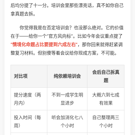
后均分提了十一分。培训会里那些漂亮话，真不如你自己
拿真题去拆。
你觉得我是在否定培训会？也没那么绝对。它的价值
在于——给你一个“官方风向标”。比如今年会议重点提了
“情境化命题占比要提到六成左右”
，那你回来就得赶紧调
整复习材料。但别傻等着会议给你现成方案，不可能。
会后自己拆真
对比项
纯依赖培训会
题
提分速度（两
不到一成学生明
大概六到七成
月内）
显进步
有效果
投入时间（每
听会加消化七八
自己整理两三
周）
个小时
个小时