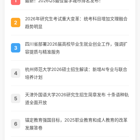
1
最新！2026QS最佳留学城市排名发布！
2026年研究生考试重大变革：统考科目增加文理融合
2
趋势明显
四川省部署2026届高校毕业生就业创业工作，强调扩
3
容提质与精准服务
杭州师范大学2026硕士招生解读：新增AI专业与联合
4
培养计划
天津外国语大学2026研究生招生简章发布 十条语种轨
5
道全面开放
锚定教育强国目标，2025职业教育和成人教育的改革
6
发展答卷