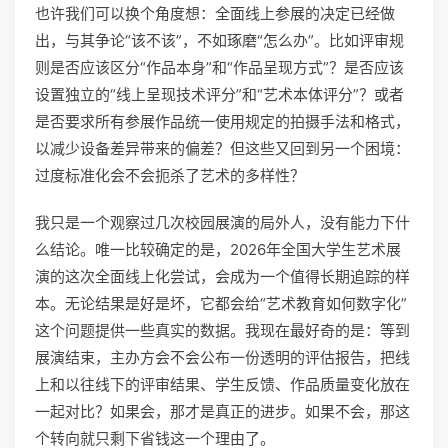
也许我们可以换个角度想：全面线上参展的决定已经做
出，与其争论“该不该”，不如琢磨“怎么办”。比如评审规
则是否应该区分“作品本身”和“作品呈现方式”？是否应该
设置独立的“线上呈现技术评分”和“艺术本体评分”？或者
是否要求所有参展作品统一使用规定的拍摄手法和格式，
以减少设备差异带来的偏差？但这些又回到另一个困境：
过度标准化会不会扼杀了艺术的多样性？
我只是一个观察过几次校园展演的局外人，没有能力下什
么结论。唯一比较确定的是，2026年全国大学生艺术展
演的这次全面线上化尝试，会成为一个值得长期追踪的样
本。无论结果是好是坏，它都会给“艺术教育如何数字化”
这个问题提供一些真实的数据。我现在最好奇的是：等到
展演结束，主办方会不会公布一份透明的评估报告，把线
上和以往线下的评审结果、学生反馈、作品质量变化放在
一起对比？如果会，那才是真正的进步。如果不会，那这
个转向就只剩下省钱这一个理由了。