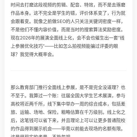
时间去打磨这段视频的剪辑、配音、特效，而不是去琢磨
作品本身。这不完全是学生的错，评价体系变了，行为就
会跟着变。就像之前做SEO的人只关注关键词密度一样，
不是他们不懂内容价值，而是当时的搜索算法奖励密度。
现在2026年的展演全面线上化，会不会也催生出一套“线
上参展优化技巧”——比如怎么拍视频能骗过评委的眼
球？我觉得大概率会。
那么教育部门推行全面线上参展，是不是完全没道理？也
不至于。我算过一个账：往届全国大学生艺术展演，参与
高校将近两千所，线下集中举办一周的综合成本，包括差
旅、运输、场地、保险，粗略估算在千万级别。线上化之
后，这笔钱可以省下来，并且理论上可以让更多普通院校
的作品得到展示机会——毕竟以前能去现场的名额有限。
这是很现实的考量，不能忽视。