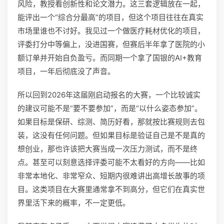
风险，教授看创新性和论文潜力。这三套逻辑放在一起，
能评出一个“综合分最高”的项目，但这个项目往往在真实
市场里谁也不讨好。我见过一个做医疗耗材优化的项目，
评委打分中等偏上，没进国赛，但赛后半年拿了医院的小
额订单并开始自负盈亏。而同期一个拿了国银的AI+教育
项目，一年后彻底没了声音。
所以回到2026年这届刚启动报名的大赛，一个比较诚实
的建议可能不是“要不要参加”，而是“以什么姿态参加”。
如果目标是保研、综测、简历好看，那就按比赛规则去包
装，这没有任何问题。但如果目标是验证自己是不是真的
想创业，那也许该把大赛当成一次压力测试，而不是终
点。甚至可以刻意选择评委可能不太看好的方向——比如
非常本地化、非常窄众、短期内很难讲出高增长故事的项
目。这类项目在大赛里通常拿不到高分，但它们在真实世
界里活下来的概率，不一定更低。