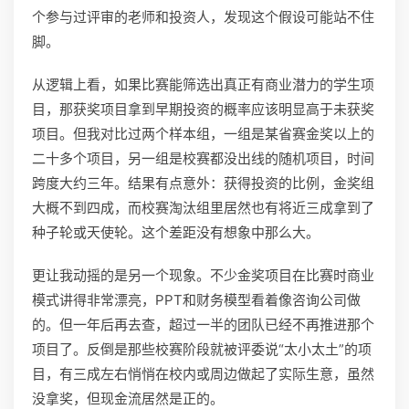
个参与过评审的老师和投资人，发现这个假设可能站不住
脚。
从逻辑上看，如果比赛能筛选出真正有商业潜力的学生项
目，那获奖项目拿到早期投资的概率应该明显高于未获奖
项目。但我对比过两个样本组，一组是某省赛金奖以上的
二十多个项目，另一组是校赛都没出线的随机项目，时间
跨度大约三年。结果有点意外：获得投资的比例，金奖组
大概不到四成，而校赛淘汰组里居然也有将近三成拿到了
种子轮或天使轮。这个差距没有想象中那么大。
更让我动摇的是另一个现象。不少金奖项目在比赛时商业
模式讲得非常漂亮，PPT和财务模型看着像咨询公司做
的。但一年后再去查，超过一半的团队已经不再推进那个
项目了。反倒是那些校赛阶段就被评委说“太小太土”的项
目，有三成左右悄悄在校内或周边做起了实际生意，虽然
没拿奖，但现金流居然是正的。