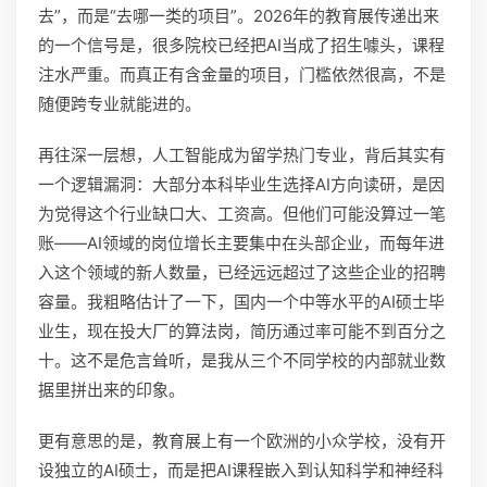
去”，而是“去哪一类的项目”。2026年的教育展传递出来
的一个信号是，很多院校已经把AI当成了招生噱头，课程
注水严重。而真正有含金量的项目，门槛依然很高，不是
随便跨专业就能进的。
再往深一层想，人工智能成为留学热门专业，背后其实有
一个逻辑漏洞：大部分本科毕业生选择AI方向读研，是因
为觉得这个行业缺口大、工资高。但他们可能没算过一笔
账——AI领域的岗位增长主要集中在头部企业，而每年进
入这个领域的新人数量，已经远远超过了这些企业的招聘
容量。我粗略估计了一下，国内一个中等水平的AI硕士毕
业生，现在投大厂的算法岗，简历通过率可能不到百分之
十。这不是危言耸听，是我从三个不同学校的内部就业数
据里拼出来的印象。
更有意思的是，教育展上有一个欧洲的小众学校，没有开
设独立的AI硕士，而是把AI课程嵌入到认知科学和神经科