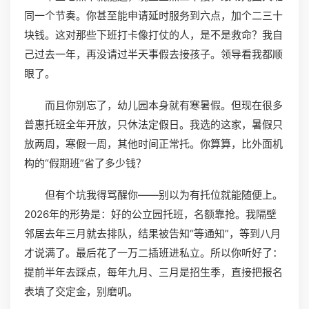
同一个节奏。你甚至能申请延时服务到六点，加个二三十
块钱。这对那些下班打卡像打仗的人，是不是救命？我自
己过去一年，再没请过半天事假去接孩子。领导看我都顺
眼了。
而且你别忘了，幼儿园本身就有寒暑假。但现在很多
普惠托班全年开放，只休法定假日。我选的这家，暑假只
放两周，寒假一周，其他时间正常托。你算算，比外面机
构的“假期班”省了多少钱？
但有个坑我得骂醒你——别以为有托位就能随便上。
2026年的形势是：好的公立园托班，名额靠抢。我隔壁
邻居去年三月就去排队，结果被告知“等通知”，等到八月
才说满了。最后花了一万二插班进私立。所以你听好了：
提前半年去踩点，每年九月、三月是招生季，直接把报名
表填了交定金，别磨叽。