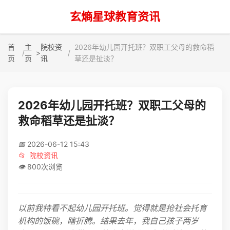
玄熵星球教育资讯
首
主
院校资
2026年幼儿园开托班？双职工父母的救命稻
>
页
页
讯
草还是扯淡？
2026年幼儿园开托班？双职工父母的
救命稻草还是扯淡？
📅
2026-06-12 15:43
📂
院校资讯
👁️
800次浏览
以前我特看不起幼儿园开托班。觉得就是抢社会托育
机构的饭碗，瞎折腾。结果去年，我自己孩子两岁