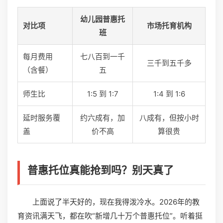
幼儿园普惠托
对比项
市场托育机构
班
每月费用
七八百到一千
三千到五千多
（含餐）
五
师生比
1:5 到 1:7
1:4 到 1:6
延时服务覆
约六成有，加
八成有，但按小时
盖
价不高
算很贵
普惠托位真能抢到吗？别天真了
上面说了半天好的，现在我得泼冷水。2026年的教
育资讯满天飞，都在吹“新增几十万个普惠托位”。听着挺