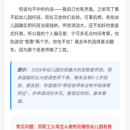
但说句不中听的话——我自己也有矛盾。之前骂了看
不起幼儿园托班，现在又劝你们去抢。可事后想，有些幼
儿园确实把托班当摇钱树，师资流动大，还不如好的家庭
式托育。所以我的个人偏见是：宁可多花点时间考察，也
别迷信“普惠”两个字。你信不信？我去年的选择差点翻
车，因为那个班老师换了三茬。
提示：
2026年幼儿园托班最大的变数是师资。很
多园临时从大班调老师下来，根本没有0-3岁经
验。报名前，你直接问“带班老师有没有中级保育
师证”，并申请试托半天。敢答应你的，基本靠
谱。
常见问题：双职工父母怎么查附近哪些幼儿园有普