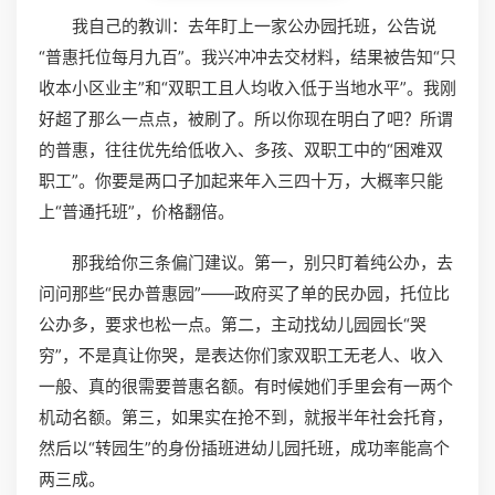
我自己的教训：去年盯上一家公办园托班，公告说
“普惠托位每月九百”。我兴冲冲去交材料，结果被告知“只
收本小区业主”和“双职工且人均收入低于当地水平”。我刚
好超了那么一点点，被刷了。所以你现在明白了吧？所谓
的普惠，往往优先给低收入、多孩、双职工中的“困难双
职工”。你要是两口子加起来年入三四十万，大概率只能
上“普通托班”，价格翻倍。
那我给你三条偏门建议。第一，别只盯着纯公办，去
问问那些“民办普惠园”——政府买了单的民办园，托位比
公办多，要求也松一点。第二，主动找幼儿园园长“哭
穷”，不是真让你哭，是表达你们家双职工无老人、收入
一般、真的很需要普惠名额。有时候她们手里会有一两个
机动名额。第三，如果实在抢不到，就报半年社会托育，
然后以“转园生”的身份插班进幼儿园托班，成功率能高个
两三成。