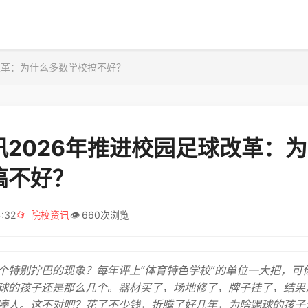
改革：为什么多数学校搞不好？
讯2026年推进校园足球改革：
搞不好？
4:32
📂
院校资讯
👁️
660次浏览
个特别拧巴的现象？每年评上“体育特色学校”的单位一大把，可
球的孩子还是那么几个。器材买了，场地修了，牌子挂了，结果
凑人。这不对吧？花了不少钱，折腾了好几年，为啥踢球的孩子