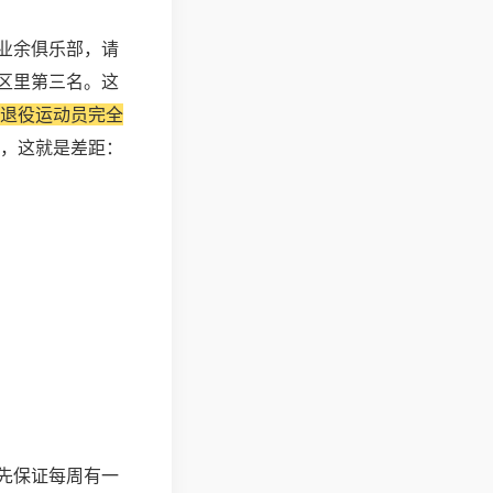
业余俱乐部，请
区里第三名。这
退役运动员完全
，这就是差距：
先保证每周有一