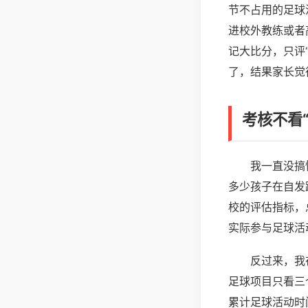
节不占用的足球
进校外教练或者
记大比分，只评
了，结果家长觉
考核不看
我一直没搞
多少孩子在自发
校的评估指标，总
实际参与足球活
反过来，我
足球项目只看三
累计足球活动时