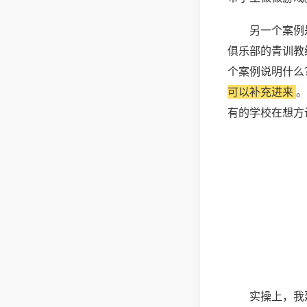
另一个案例
俱乐部的青训教
个案例说明什么
可以补充进来
。
有的学校在想方
实操上，我