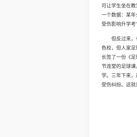
可让学生坐在教
一个数据：某年
受伤影响升学考
但反过来，
色校，但人家足
长签了一份《足
节连堂的足球课
学。三年下来，
受伤纠纷。这就