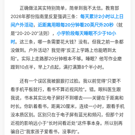
正确做法其实特别简单，简单到我不太信。教育部
2026年那份指南里反复强调三条：
每天累计2小时以上日
间户外活动
，
近距离用眼每20分钟看20英尺外20秒
（就
是“20-20-20”法则），
小学阶段每天睡眠不少于10小
时
。这三条，哪一条需要花大钱？没有。但我之前一条都
没做到。户外活动？我觉得“反正上学路上也能晒到太
阳”。实际上走路那20分钟根本不够。睡眠？他写作业磨
蹭到10点半，早上7点起，满打满算8个半小时。
还有一个误区我被狠狠打过脸。我以前觉得“只要不
看手机平板就行，看书不算近视风险”。错。眼科医生跟
我说，书本其实比电子屏好不到哪去——关键在于距离和
时长。你趴着看书，距离20厘米，连续一小时，跟看手机
没本质区别。区别只在于电子屏有蓝光和频闪，但那个对
近视的影响远小于“长时间看近处”这件事本身。所以别再
骗自己“我家孩子爱看书，没事的”。