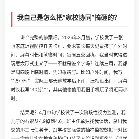
我自己是怎么把“家校协同”搞砸的？
讲个完整的惨案吧。2026年3月初，学校发了一张
《家庭近视防控任务卡》，要求家长每天记录孩子户外时
间、屏幕时长和就寝时间，每周五交回执。我当时觉得这
玩意太形式主义了——不就是签个字吗？连续三周，我都
是周四晚上临时填，凭印象瞎写。比如户外时间，我写
“1.5小时”，实际上那天他放学后下雨，压根没出门。屏幕
时长我写“30分钟”，其实他偷偷用我旧手机玩了将近两小
时。
结果呢？4月中旬学校做了一次阶段性视力监测，我
儿子的右眼从4.9掉到4.6。班主任单独找我谈话，拿出我
交的那三张任务卡，跟学校实际做的抽样监控数据一对比
——学校其实在教室和校门口装了人脸识别摄像头（当然