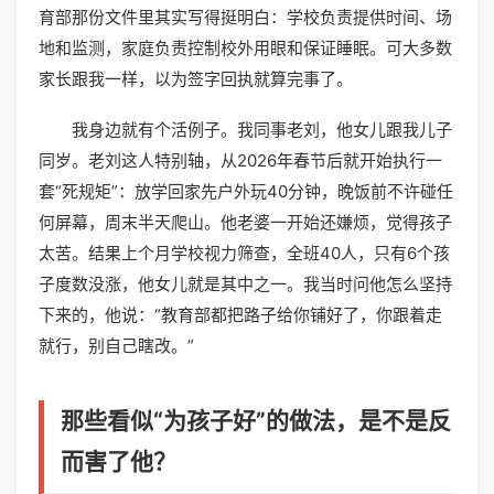
育部那份文件里其实写得挺明白：学校负责提供时间、场
地和监测，家庭负责控制校外用眼和保证睡眠。可大多数
家长跟我一样，以为签字回执就算完事了。
我身边就有个活例子。我同事老刘，他女儿跟我儿子
同岁。老刘这人特别轴，从2026年春节后就开始执行一
套“死规矩”：放学回家先户外玩40分钟，晚饭前不许碰任
何屏幕，周末半天爬山。他老婆一开始还嫌烦，觉得孩子
太苦。结果上个月学校视力筛查，全班40人，只有6个孩
子度数没涨，他女儿就是其中之一。我当时问他怎么坚持
下来的，他说：“教育部都把路子给你铺好了，你跟着走
就行，别自己瞎改。”
那些看似“为孩子好”的做法，是不是反
而害了他？