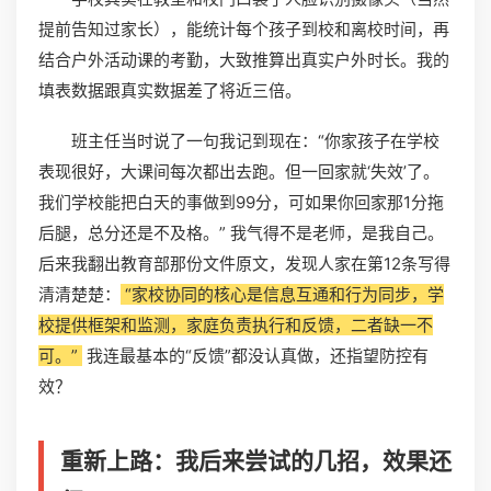
提前告知过家长），能统计每个孩子到校和离校时间，再
结合户外活动课的考勤，大致推算出真实户外时长。我的
填表数据跟真实数据差了将近三倍。
班主任当时说了一句我记到现在：“你家孩子在学校
表现很好，大课间每次都出去跑。但一回家就‘失效’了。
我们学校能把白天的事做到99分，可如果你回家那1分拖
后腿，总分还是不及格。” 我气得不是老师，是我自己。
后来我翻出教育部那份文件原文，发现人家在第12条写得
清清楚楚：
“家校协同的核心是信息互通和行为同步，学
校提供框架和监测，家庭负责执行和反馈，二者缺一不
可。”
我连最基本的“反馈”都没认真做，还指望防控有
效？
重新上路：我后来尝试的几招，效果还