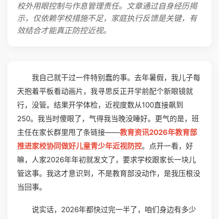
校外用眼控制与作息管理责任。文章通过自身经历揭
示，仅依赖学校措施不足，家庭执行反馈是关键，有
效结合才能真正防控近视。
我自己就干过一件特别蠢的事。去年暑假，我儿子每
天抱着平板看动画片，我寻思反正开学前配个新眼镜就
行，没管。结果开学体检，近视度数从100直接飙到
250。我当时傻眼了，气得我当晚没睡好。更气的是，班
主任在家长群里甩了条链接——
教育资讯2026年教育部
推进家校协同做好儿童青少年近视防控
。点开一看，好
嘛，人家2026年年初就发文了，要求学校跟家长一块儿
管这事。我这才意识到，不是教育部没动作，是我压根没
当回事。
说实话，2026年都快过完一半了，咱们身边有多少