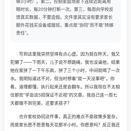
够2小时）。第二，控制家庭场景下连续近距离用
眼时长，每20分钟打断一次。第三，每周向学校反
馈真实数据，不要造假。文件里其实没有要求家长
额外花钱买设备或报班，重点是“协同”而不是“转嫁
责任”。
写到这里我突然觉得有点心虚。因为就在昨天，我又
犯懒了——下雨天，儿子说不想跳绳，我也没逼他，结果
他在家拼了一下午乐高，拼了三个小时，中间就喝了一次
水。我明知道这不对，但当时想着“就一天没事吧”。你
看，道理都懂，执行起来还是会翻车。所以我现在不太相
信那些“学会这5招保证不近视”的文章。我自己连一周七
天都做不到完美，还要求孩子？
也许家校协同这件事，真正的难点不是政策多复杂，
而是家长愿不愿意每天花那半小时。你愿意吗？反正我还