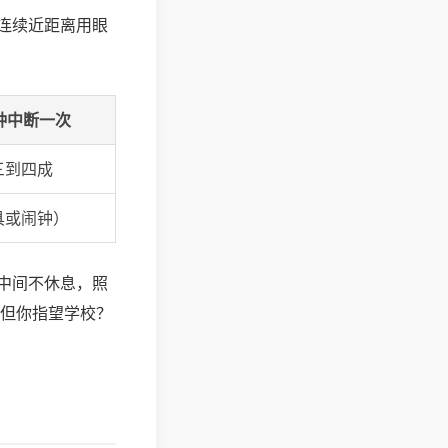
连续近距离用眼
钟中断一次
三到四成
具或闹钟）
中间不休息，照
。但你指望学校？