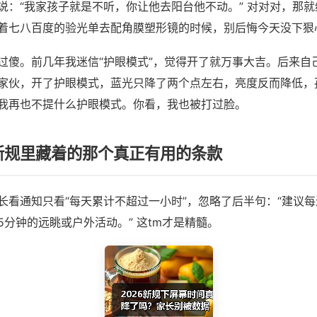
说：“我家孩子就是不听，你让他去阳台他不动。” 对对对，那
着七八百度的验光单去配角膜塑形镜的时候，别后悔今天没下狠
过傻。前几年我迷信“护眼模式”，觉得开了就万事大吉。后来自
家伙，开了护眼模式，蓝光只降了两个点左右，亮度反而降低，
我再也不提什么护眼模式。你看，我也被打过脸。
年新规里藏着的那个真正有用的条款
长看通知只看“每天累计不超过一小时”，忽略了后半句：“建议每
5分钟的远眺或户外活动。” 这tm才是精髓。