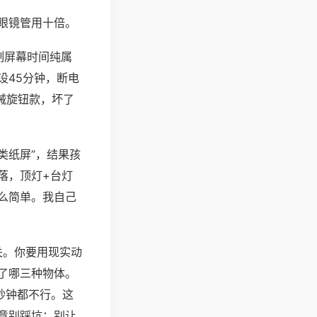
眼镜管用十倍。
制屏幕时间纯属
设45分钟，断电
械旋钮款，坏了
类纸屏”，结果孩
落，顶灯+台灯
么简单。我自己
关。你要用现实动
了哪三种物体。
秒钟都不行。这
意别踩坑：别让