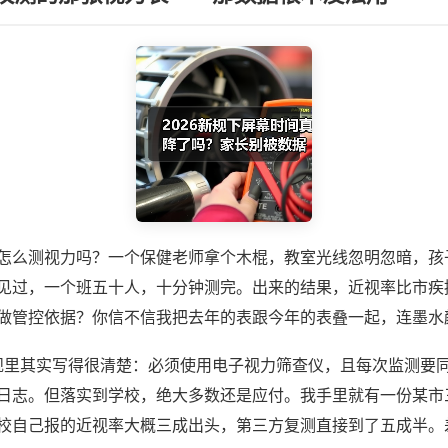
怎么测视力吗？一个保健老师拿个木棍，教室光线忽明忽暗，孩
见过，一个班五十人，十分钟测完。出来的结果，近视率比市疾
做管控依据？你信不信我把去年的表跟今年的表叠一起，连墨水
新规里其实写得很清楚：必须使用电子视力筛查仪，且每次监测要
日志。但落实到学校，绝大多数还是应付。我手里就有一份某市
校自己报的近视率大概三成出头，第三方复测直接到了五成半。