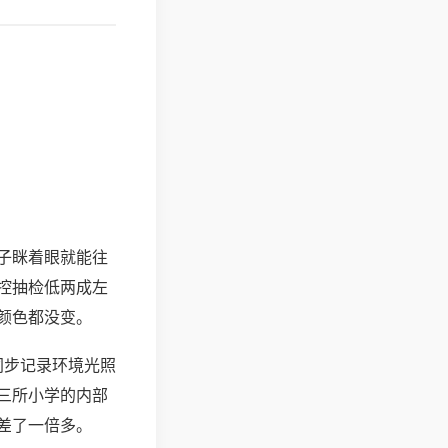
子眯着眼就能往
控抽检低两成左
颜色都没变。
同步记录环境光照
三所小学的内部
差了一倍多。