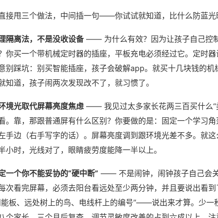
直接甩三个做法，中间插一句——你试试就知道，比什么防蓝光
理隔离法，不是没收设备
—— 为什么有效？因为让孩子自己控
？你买一个带机械定时器的插座，平板充电必须经过它。定时器
意别踩坑：别买智能插座，孩子会破解app。就买十几块钱的机
就知道，孩子闹两次发现改不了，就习惯了。
环境光取代屏幕亮度焦虑
—— 我见过太多家长花两三百买什么“
看。靠，那跟普通屏有什么区别？你要做的是：固定一个学习角
左手边（右手写字的话）。屏幕亮度调到跟环境光差不多。就这
半小时，光线对了，眼睛疲劳度能降一半以上。
定一个你不能妥协的“硬中断”
—— 不是闹钟，闹钟孩子自己会
每次看完屏幕，必须去阳台看远处至少两分钟，并且要说出看到
阳能板、远处树上的鸟、电线杆上的编号”——说出来才算。少一
八个家长，三个月后复查，调节灵敏度改善的占到六成以上。注