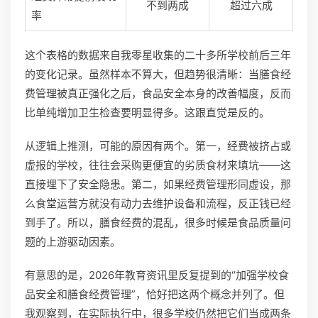
不到两成
超过六成
率
这个表格的数据来自我零星收集的二十多所学校前后三年
的变化记录。虽然样本不算大，但趋势很清晰：当膳食经
费管理被真正强化之后，食品安全本身的改善幅度，反而
比单纯增加卫生检查要明显得多。这跟直觉是反的。
从逻辑上推测，可能的原因有两个。第一，经费被挤占或
虚报的学校，往往会采购更便宜的劣质食材来填坑——这
直接埋下了安全隐患。第二，如果经费管理形同虚设，那
么食堂运营方就没有动力去维护设备和流程，反正钱已经
到手了。所以，膳食经费的混乱，很多时候是食品质量问
题的上游驱动因素。
有意思的是，2026年教育资讯里反复提到的“加强学校食
品安全和膳食经费管理”，恰好把这两个概念并列了。但
我观察到，在实际执行中，很多学校仍然把它们当成两条