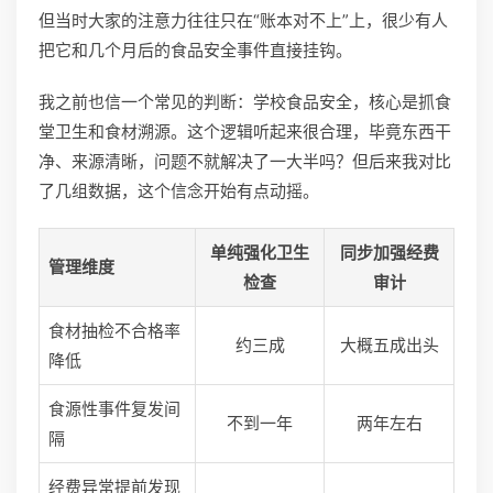
但当时大家的注意力往往只在“账本对不上”上，很少有人
把它和几个月后的食品安全事件直接挂钩。
我之前也信一个常见的判断：学校食品安全，核心是抓食
堂卫生和食材溯源。这个逻辑听起来很合理，毕竟东西干
净、来源清晰，问题不就解决了一大半吗？但后来我对比
了几组数据，这个信念开始有点动摇。
单纯强化卫生
同步加强经费
管理维度
检查
审计
食材抽检不合格率
约三成
大概五成出头
降低
食源性事件复发间
不到一年
两年左右
隔
经费异常提前发现