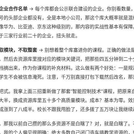
企业合作名单
→ 每个库都会公示联合建设的企业。你别看数量
号的头部企业都没有，全是本地小公司，那这个库大概率就是混
像华为、比亚迪、京东这种级别的，那内容的实战性基本有保障
于三家行业前二十的企业，扭头就走。
取模块，不取整套
→ 别想着整个库塞进你的课程。正确的做法
，然后去资源库里搜对应的模块关键词，把那些四五分钟到二十
档摘出来，作为你课程的补充材料。这么做有两个好处：一是规
学生不会被信息淹死。注意，千万别直接打包下载然后改名，那
把式。我拿上面三招重新做了那套“智能控制技术”课程，把原来
大半，换成资源库里五十多个高质量模块。成本？基本为零。效
成涨到了八成半。校长不跟我甩脸了，还多拨了五万块让我继续
，那我以前自己攒的那么多资源不是白瞎了？对，就是白瞎了。
。我的个人偏见很明确：绝大多数自己闭门造车搞教学资源的，