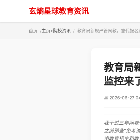
玄熵星球教育资讯
首页
主页
>
院校资讯
教育局新规严管网教，靠代报名
教育局
监控来
📅
2026-06-27 0
我干过三年网教
之前那些“免考
络教育招生和教