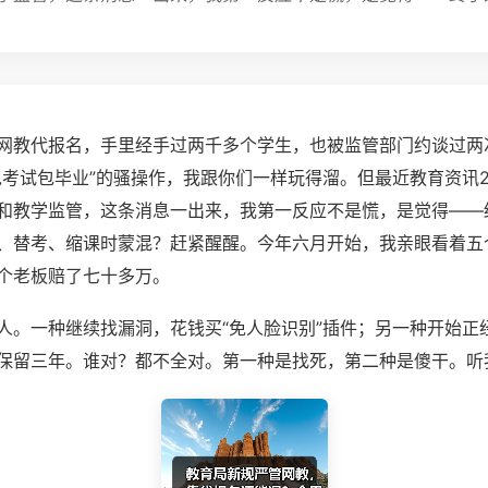
网教代报名，手里经手过两千多个学生，也被监管部门约谈过两
免考试包毕业”的骚操作，我跟你们一样玩得溜。但最近教育资讯2
和教学监管，这条消息一出来，我第一反应不是慌，是觉得——
、替考、缩课时蒙混？赶紧醒醒。今年六月开始，我亲眼看着五
个老板赔了七十多万。
人。一种继续找漏洞，花钱买“免人脸识别”插件；另一种开始正
保留三年。谁对？都不全对。第一种是找死，第二种是傻干。听