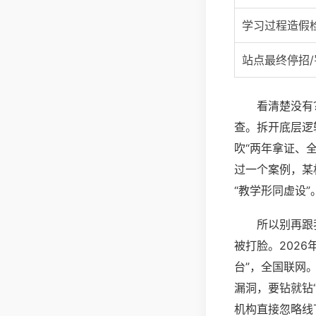
学习过程造假
站点最终停招
看清楚没有
查。拆开底层逻
吹“两年拿证、
过一个案例，某
“教学形同虚设”
所以别再跟
被打脸。202
台”，全国联网
漏洞，要钻就钻
机构直接忽略线