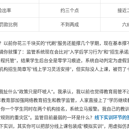
检出率
约三个点
接近
/罚款比例
不到两成
六
？以前你花三千块买的“代刷”服务还能撑几个学期，现在基本撑
辑你就懂了：监管系统现在会比对“入学后学习行为”和“招生承诺
全程托管”，结果学生后台全是零学习痕迹，系统自动判定为虚假
机构招生简章写“线上学习灵活安排”，但实际没人上课，被罚了
。
我扯什么“政策只是吓唬人”。我承认，我以前也觉得教育局管不
6年教育部加强网络教育招生和教学监管，人家直接上了“学历继续
。你一个学生同时在两个机构挂名，系统立马报警。我自己的教
“规则的重灾区”。监管目前最弱的一环是什么？
线下实训环节的
下实训，其实你可以把部分线上课包装成“模拟实训”，用虚拟仿