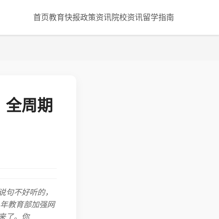
首页
教育快报
政策资讯
院校资讯
留学指南
？全周期
说句不好听的，
6年教育部加强网
来了。你