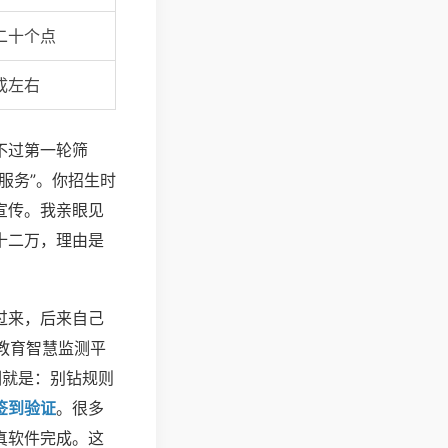
二十个点
成左右
不过第一轮筛
服务”。你招生时
宣传。我亲眼见
十二万，理由是
过来，后来自己
教育智慧监测平
训就是：别钻规则
签到验证
。很多
真软件完成。这