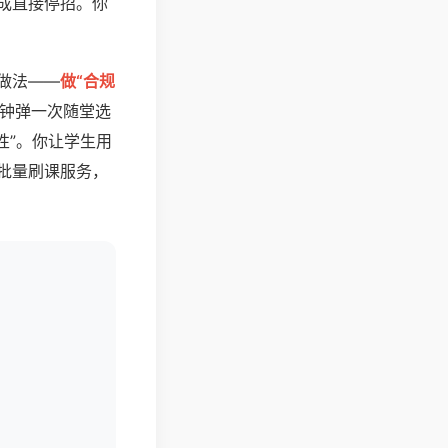
成直接停招。你
做法——
做“合规
分钟弹一次随堂选
性”。你让学生用
批量刷课服务，