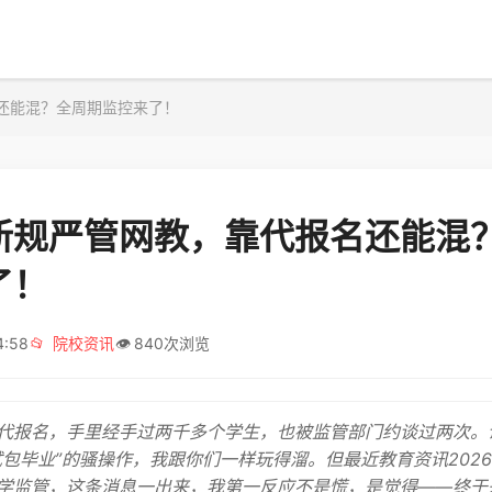
还能混？全周期监控来了！
新规严管网教，靠代报名还能混
了！
4:58
📂
院校资讯
👁️
840次浏览
代报名，手里经手过两千多个学生，也被监管部门约谈过两次。
试包毕业”的骚操作，我跟你们一样玩得溜。但最近教育资讯202
学监管，这条消息一出来，我第一反应不是慌，是觉得——终于