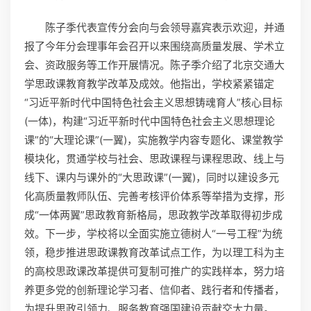
陈子季代表宣传分会向与会领导嘉宾表示欢迎，并通
报了今年分会理事年会召开以来围绕高质量发展、学术立
会、资政服务等工作开展情况。陈子季介绍了北京交通大
学思政课教育教学改革及成效。他指出，学校紧紧锚定
“习近平新时代中国特色社会主义思想铸魂育人”核心目标
(一体)，构建“习近平新时代中国特色社会主义思想理论
课”的“大理论课”(一翼)，实施教学内容专题化、课堂教学
模块化，贯通学校与社会、思政课程与课程思政、线上与
线下、课内与课外的“大思政课”(一翼)，同时以建设多元
化高质量教师队伍、完善考核评价体系等举措为支撑，形
成“一体两翼”思政教育新格局，思政教学改革取得初步成
效。下一步，学校将以全面实施立德树人“一号工程”为统
领，稳步推进思政课教育改革试点工作，为以理工科为主
的高校思政课改革提供可复制可推广的实践样本，努力培
养更多党的创新理论学习者、信仰者、践行者和传播者，
为提升思政引领力、服务教育强国建设贡献交大力量。