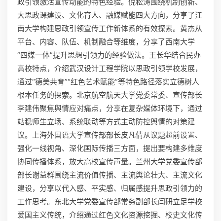
政引领激活宣传动能的特色经验。倪松涛围绕机制创新、
大思政课建设、文化育人、融媒赋能四大方向，分享了江
南大学构建思政引领宣传工作新体系的有效探索。黄杰从
平台、内容、队伍、机制融合等维度，分享了西南大学
“四媒一体”提升思想引领力的经验做法。王长华结合民办
高校特点，介绍武汉设计工程学院以思政引领学校发展，
通过“德美共育”“红色艺术赋能”等特色路径落实立德树人
根本任务的探索。北京航空航天大学党委常委、宣传部长
李建伟聚焦舆情应对痛点，分享在复杂媒体环境下，通过
站稳师生立场、系统联动等方式主动防控舆情的对策建
议。上海外国语大学宣传部部长皮凡倩从议题超前设置、
强化一线视角、深化国际传播三方面，提出要构建多维度
协同传播体系，放大高校宣传声量。兰州大学党委宣传部
部长谢益群围绕主流价值传播、主流舆论壮大、主流文化
建设，分享以代入感、平实感、归属感提升思政引领力的
工作思考。东北大学党委宣传部常务副部长闫研立足学校
爱国主义传统，介绍通过红色文化资源挖掘、校史文化传