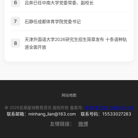
6
吕奔已任中南大学党委常委、副校长
7
石静任成都体育学院党委书记
天津外国语大学2026研究生招生简章发布 十条语种轨
8
道全面开放
网站地图
© 2026玄熵星球教育资讯 版权所有 备案号:
鲁ICP备2025199220号-65
联系邮箱：minhang_lian@163.com 联系号码：15533027283
友情链接：
微博