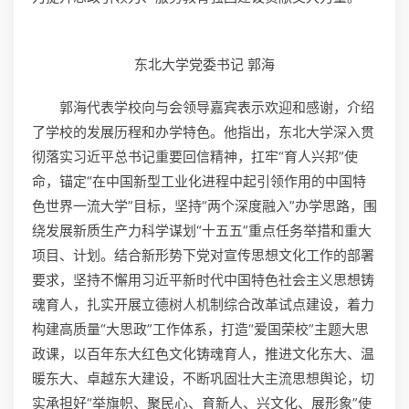
东北大学党委书记 郭海
郭海代表学校向与会领导嘉宾表示欢迎和感谢，介绍
了学校的发展历程和办学特色。他指出，东北大学深入贯
彻落实习近平总书记重要回信精神，扛牢“育人兴邦”使
命，锚定“在中国新型工业化进程中起引领作用的中国特
色世界一流大学”目标，坚持“两个深度融入”办学思路，围
绕发展新质生产力科学谋划“十五五”重点任务举措和重大
项目、计划。结合新形势下党对宣传思想文化工作的部署
要求，坚持不懈用习近平新时代中国特色社会主义思想铸
魂育人，扎实开展立德树人机制综合改革试点建设，着力
构建高质量“大思政”工作体系，打造“爱国荣校”主题大思
政课，以百年东大红色文化铸魂育人，推进文化东大、温
暖东大、卓越东大建设，不断巩固壮大主流思想舆论，切
实承担好“举旗帜、聚民心、育新人、兴文化、展形象”使