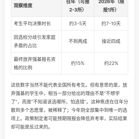
往年（可报
2026年（限
观察维度
2-3所）
报1所）
考生平均决策时长
约3-5天
约7-10天
因选校分歧引发家庭
不到两成
接近四成
矛盾的占比
最终放弃强基报名资
约15%
约22%
格的比例
这些数字当然不能代表全国所有考生。但有意思的是，放
弃强基的学生中，相当一部分给出的理由不是“不想学
了”，而是“不知道该选哪所，怕选错”。这种焦虑在往年分
散到多个志愿里，被稀释了；今年则全部集中到唯一的选
项上。政策制定者可能预期限报会降低弃考率，实际结果
却可能是反过来的。