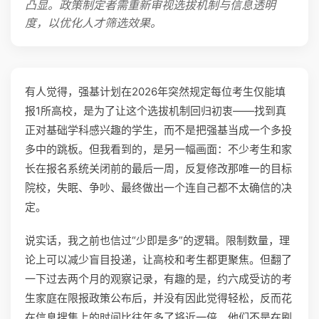
凸显。政策制定者需重新审视选拔机制与信息透明
度，以优化人才筛选效果。
有人觉得，强基计划在2026年突然规定每位考生仅能填
报1所高校，是为了让这个选拔机制回归初衷——找到真
正对基础学科感兴趣的学生，而不是把强基当成一个多投
多中的跳板。但我看到的，是另一幅画面：不少考生和家
长在报名系统关闭前的最后一周，反复修改那唯一的目标
院校，失眠、争吵、最终做出一个连自己都不太确信的决
定。
说实话，我之前也信过“少即是多”的逻辑。限制数量，理
论上可以减少盲目投递，让高校和考生都更聚焦。但翻了
一下过去两个月的观察记录，有趣的是，约六成受访的考
生家庭在限报政策公布后，并没有因此觉得轻松，反而花
在信息搜集上的时间比往年多了将近一倍。他们不是在刷