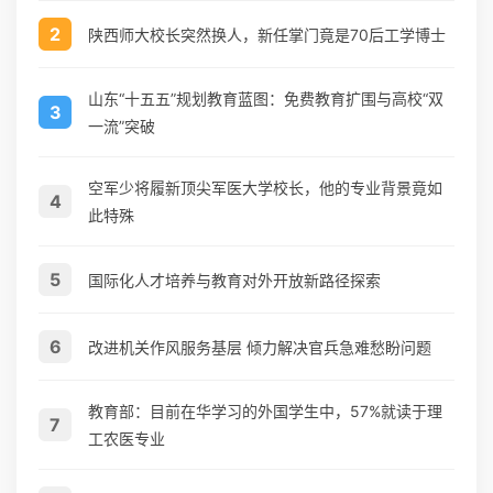
2
陕西师大校长突然换人，新任掌门竟是70后工学博士
山东“十五五”规划教育蓝图：免费教育扩围与高校“双
3
一流”突破
空军少将履新顶尖军医大学校长，他的专业背景竟如
4
此特殊
5
国际化人才培养与教育对外开放新路径探索
6
改进机关作风服务基层 倾力解决官兵急难愁盼问题
教育部：目前在华学习的外国学生中，57%就读于理
7
工农医专业