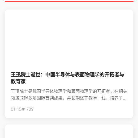
王迅院士逝世：中国半导体与表面物理学的开拓者与
教育家
王迅院士是我国半导体物理学和表面物理学的开拓者，在相关
领域取得多项国际首创成果，并长期坚守教学一线，培养了大
批领军人才，其精神将激励后学续写中国物理事业的辉煌。
01-15
👁️ 709