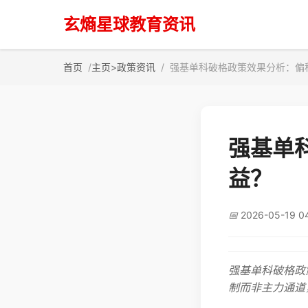
玄熵星球教育资讯
首页
主页
>
政策资讯
强基单科破格政策效果分析：偏
强基单
益？
📅
2026-05-19 0
强基单科破格政
制而非主力通道