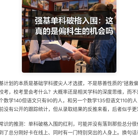
基计划的本质是基础学科拔尖人才选拔，不是慈善性质的“拯救偏
校考，校考里会考什么？大概率还是相关学科的深度思维，而不
数学140但语文只有90的人，和另一个数学135但语文110的
前没有公开的跟踪统计，但从录取结果的反推来看，后者似乎更
常识的推测：单科破格入围的红利，可能并没有落到那些总分很
到了总分刚好卡在线上、同时有一门特别突出的人身上。换句话