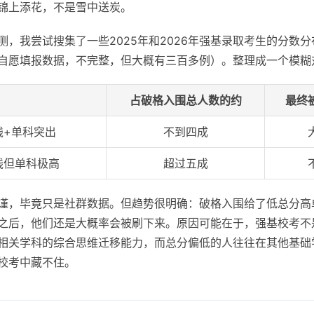
锦上添花，不是雪中送炭。
测，我尝试搜集了一些2025年和2026年强基录取考生的分数
自愿填报数据，不完整，但大概有三百多例）。整理成一个模糊
占破格入围总人数的约
最终
线+单科突出
不到四成
线但单科极高
超过五成
谨，毕竟只是社群数据。但趋势很明确：破格入围给了低总分高
之后，他们还是大概率会被刷下来。原因可能在于，强基校考不
相关学科的综合思维迁移能力，而总分偏低的人往往在其他基础
校考中藏不住。