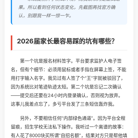
果。所以看到任何状态变化，先截图再找官方确
认，别跟我一样一惊一乍。
2026届家长最容易踩的坑有哪些？
第一个坑是报名材料签字。平台要求监护人电子签
名，但有个细节：必须用鼠标或者手指在屏幕上签，不能
用打字输入名字。我见过有人签了个“王”字就被驳回了，
因为系统比对笔迹轨迹太短。第二个坑是忘记二次确认
——提交后还要在24小时内登录确认，否则视为放弃。
这事儿我差点忘了，多亏平台发了三条短信轰炸我。
另外，不要相信任何“内部绿色通道”。因为平台全程
留痕，招生学校无法私下操作。我听过一个离谱的故事：
有人花了8000块买所谓“自招名额”，结果对方只是帮他填