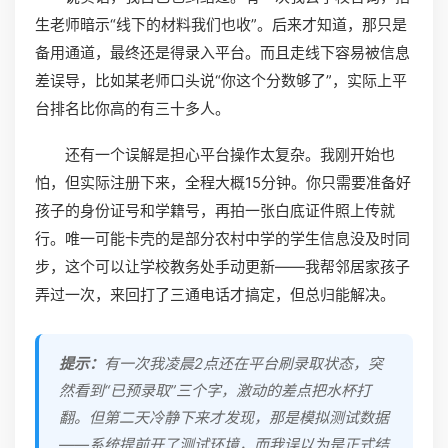
生老师暗示“线下的材料我们也收”。后来才知道，那只是
备用通道，最终还是得录入平台。而且走线下容易被信息
差误导，比如某老师口头说“你这个分数够了”，实际上平
台排名比你高的有三十多人。
还有一个误解是担心平台操作太复杂。我刚开始也
怕，但实际注册下来，全程大概15分钟。你只需要准备好
孩子的身份证号和学籍号，再拍一张白底证件照上传就
行。唯一可能卡壳的是部分农村中学的学生信息没及时同
步，这个可以让学校教务处手动更新——我帮邻居家孩子
弄过一次，来回打了三通电话才搞定，但总归能解决。
提示：
有一次我凌晨2点还在平台刷录取状态，突
然看到“已预录取”三个字，激动的差点把水杯打
翻。但第二天冷静下来才发现，那是模拟测试数据
——系统提前开了测试环境，而我误以为是正式结