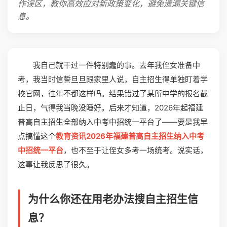
作误区，教你高效应对新政策变化，避免遗漏关键信
息。
我自己就干过一件特别蠢的事。去年我侄女准备中
考，我当时信誓旦旦跟家里人说，自主招生得单独盯着学
校官网，往年不都这样吗。结果错过了某所中学的报名截
止日，气得我当晚没睡好。后来才知道，2026年起福建
普高自主招生全部纳入中考中招统一平台了——要是我早
点搞懂这个
教育资讯2026年福建普高自主招生纳入中考
中招统一平台
，也不至于让侄女多考一场统考。说实话，
这事让我反思了很久。
为什么你还在用老办法搜自主招生信
息？