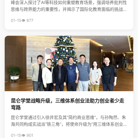
峰会深入探讨了AI等科技如何重塑教育场景，强调培养批判性
思维与跨界能力的重要性，并揭示了国际化教育面临的挑战与
升学新机遇，为行业创新提供了方向。
01-15
👁️ 877
昆仑学堂战略升级，三维体系创业法助力创业者少走
弯路
昆仑学堂通过引入徐井宏及其“简约商业思维”，与孙陶然、朱
海共同构成实战派“铁三角”，将使命升级为“用三维体系创业
法，帮创业者少走弯路”，旨在为创业者提供从心法到...
01-15
👁️ 901