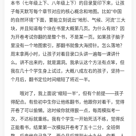
本书（七年级上下、八年级上下）的目录复印下来，让孩
子每天默写每个章节对应的核心概念和地图。比如“中国
的自然环境”下面，要能立刻说出“地形、气候、河流”三大
块，并且知道每个块在书里大概第几页。为什么有效？因
为开卷考试你翻的是整个书，不是某一页。如果孩子脑子
里没有一个地图索引，那翻书就像大海捞针。怎么落地？
周末拿两小时，让孩子对着目录口头讲一遍每一课讲什
么。讲不出来的，就是漏洞。我承认这个方法有点笨，但
我在几十个学生身上试过，大概八成左右的孩子，坚持一
个月后，翻书定位时间缩短了将近一半。
哦对了，我上面说“缩短一半”，但有个前提——孩子
得配合。有些初中生你让他练翻书，他跟你对着干，觉得
开卷了可以偷懒。这时候你就得狠一点，每周模拟考一
次，不达标就重练。我有个学生一开始死活不练，觉得反
正能看书，结果第一次模拟开卷考了五十二分，全班倒
数。后来他自己急了，两个月后提到七十九分。你看，人