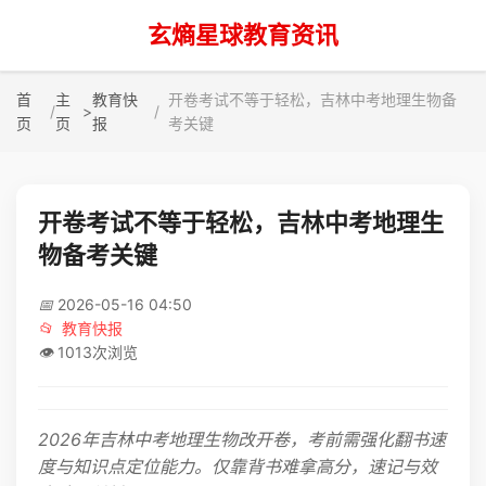
玄熵星球教育资讯
首
主
教育快
开卷考试不等于轻松，吉林中考地理生物备
>
页
页
报
考关键
开卷考试不等于轻松，吉林中考地理生
物备考关键
📅
2026-05-16 04:50
📂
教育快报
👁️
1013次浏览
2026年吉林中考地理生物改开卷，考前需强化翻书速
度与知识点定位能力。仅靠背书难拿高分，速记与效