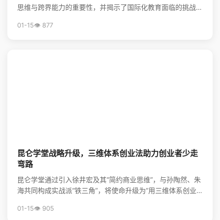
思维与跨界能力的重要性，并揭示了国际化教育面临的挑战与
升学新机遇，为行业创新提供了方向。
01-15
👁️ 877
昆仑学堂战略升级，三维体系创业法助力创业者少走
弯路
昆仑学堂通过引入徐井宏及其“简约商业思维”，与孙陶然、朱
海共同构成实战派“铁三角”，将使命升级为“用三维体系创业
法，帮创业者少走弯路”，旨在为创业者提供从心法到...
01-15
👁️ 905