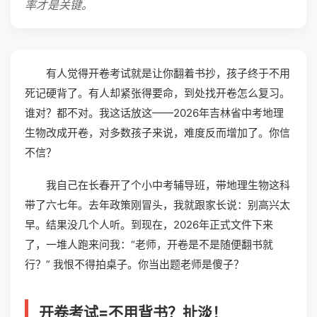
率才是关键。
有人觉得开卷考试就是让你翻着书抄，孩子终于不用
死记硬背了。有人却紧张得要命，到处找开卷怎么复习。
谁对？都不对。我这话放这——2026年吉林省中考地理
生物改成开卷，对多数孩子来说，难度反而增加了。你信
不信？
我自己在长春开了个小中考辅导班，带地理生物这科
带了六七年。去年政策刚冒头，我就跟家长说：别高兴太
早。结果没几个人听。到现在，2026年正式文件下来
了，一堆人跑来问我：“老师，开卷是不是随便翻书就
行？” 我恨不得拍桌子。你当出题老师是傻子？
开卷考试=不用背书？扯淡！