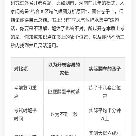
研究过外省开卷真题，比如湖南、河南前几年的模式，人
家问的是“结合某区域气候图分析原因”，图在卷子上，但
结论你得自己总结。书上只有“季风气候降水集中”这句
话，你要是不理解，翻烂了也答不对。所以开卷本质上考
的是：你知道知识点在书上的哪个位置，以及你能不能三
秒内找到并且灵活运用。
以为开卷容易的
对比项
实际翻车的孩子
家长
考前复习重
练了十几套定位
随便翻翻书就够
点
题
考试时翻书
实际平均半分钟
以为不到十秒
时间
以上
实测大概六成左