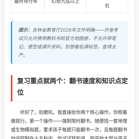
最终得分率
幻想九成以上
右
提示：
吉林省教育厅2026年文件明确——开卷考
试只允许携带教科书和官方地图册，不允许带笔
记、便签或课外资料。别想着贴满标签，查得太
严。
复习重点就两个：翻书速度和知识点定
位
听好了，别磨叽。我直接给你两个核心操作，你照着
做就行。第一个操作——强制限时翻书。随便找一套地理
或生物模拟题，要求孩子每题只能翻书一次，且每题翻书
时间控制在十五秒内。你试试就知道，刚开始大部分孩子