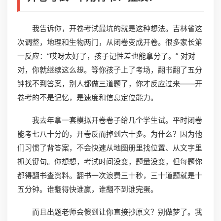
我告诉你，开卷考试最坑的就是这种想法。吉林省这
次调整，地理和生物两门，从闭卷变成开卷。很多家长第
一反应：“哎呀太好了，孩子记性差也能拿分了。” 对对
对，你就继续这么想。等你孩子上了考场，翻书翻了五分
钟找不到答案，别人都做三道题了，你才反应过来——开
卷考的不是记忆，是速度和信息定位能力。
我去年拿一套模拟开卷卷子给几个学生试。平时闭卷
能考七八十分的，开卷反而掉到六十多。为什么？因为他
们习惯了背答案，不会快速从地图册里找位置、从文字里
抓关键句。你想想，考试时间没变，题量没变，但每题你
都得翻书查资料。翻书一次浪费三十秒，三十道题就是十
五分钟。谁翻得快谁赢，谁翻不到谁完蛋。
而且出题老师会傻到让你直接抄原文？别做梦了。我