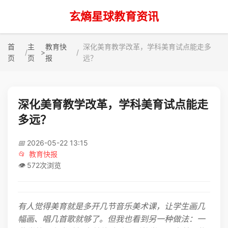
玄熵星球教育资讯
首
主
教育快
深化美育教学改革，学科美育试点能走多
>
页
页
报
远？
深化美育教学改革，学科美育试点能走
多远？
📅
2026-05-22 13:15
📂
教育快报
👁️
572次浏览
有人觉得美育就是多开几节音乐美术课，让学生画几
幅画、唱几首歌就够了。但我也看到另一种做法：一