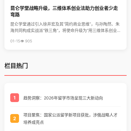
昆仑学堂战略升级，三维体系创业法助力创业者少走
弯路
昆仑学堂通过引入徐井宏及其“简约商业思维”，与孙陶然、朱
海共同构成实战派“铁三角”，将使命升级为“用三维体系创业
法，帮创业者少走弯路”，旨在为创业者提供从心法到...
01-15
👁️ 905
栏目热门
1
趋势洞察：2026年留学市场呈现三大新动向
项目聚焦：国家公派留学新项目获批，涉俄战略人才
2
培养成亮点