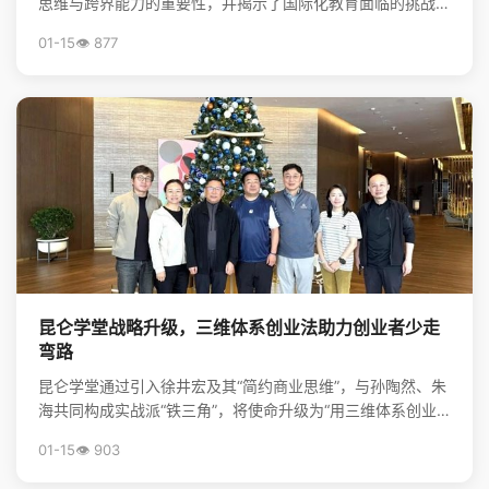
思维与跨界能力的重要性，并揭示了国际化教育面临的挑战与
升学新机遇，为行业创新提供了方向。
01-15
👁️ 877
昆仑学堂战略升级，三维体系创业法助力创业者少走
弯路
昆仑学堂通过引入徐井宏及其“简约商业思维”，与孙陶然、朱
海共同构成实战派“铁三角”，将使命升级为“用三维体系创业
法，帮创业者少走弯路”，旨在为创业者提供从心法到...
01-15
👁️ 903