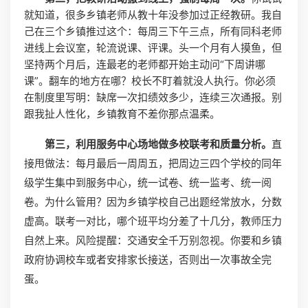
就知道，很多乡镇老师从教十年没参加过正经教研。我自
己在三个乡镇推过这个：每周三下午三点，所有同科老师
进线上会议室，轮流说课、评课。头一个月有人摸鱼，但
坚持两个月后，连最老的老师都开始主动问“下周讲哪
课”。翻车的地方在哪？校长不盯着就没人执行。你必须
在制度里写明：缺席一次扣绩效多少，连续三次通报。别
跟我扯人性化，乡镇教育不差你那点温柔。
第三，利用服务中心场地做多校联考和质量分析。
直
接甩做法：每月最后一周周五，把周边三四个学校的同年
级学生集中到服务中心，统一试卷、统一监考、统一阅
卷。为什么管用？因为乡镇学校自己出题经常放水，分数
虚高。联考一对比，哪个班平均分差了十几分，教师压力
自然上来。风险提醒：交通安全千万别忽视。你要和乡镇
政府协调校车或者安排家长接送，否则出一次事故全完
蛋。