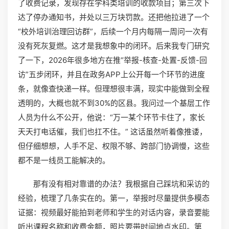
了收费记录，发现存在学科类培训的收款项目；第三次下
达了停办通知书，并处以三万块罚款。还把他拉进了一个
“校外培训治理回访群”，后续一个月内每隔一周问一次有
没有死灰复燃。这才是我想象中的闭环。后来我专门研究
了一下，2026年很多地方在推“举报-核查-处置-反馈-回
访”五步闭环，并且在政务APP上公开每一个环节的进度
条，就像查快递一样。但理想很丰满，现实中能做到全程
透明的，大概也就不到30%的区县。我问过一个基层工作
人员为什么不公开，他说：“万一某个环节卡住了，家长
天天打电话催，我们也扛不住。” 这话虽然听着像推诿，
但仔细想想，人手不足、权限不够、跨部门协调慢，这些
都不是一线员工能解决的。
那有没有相对靠谱的办法？我根据自己踩坑和采访的
经验，梳理了几条实在的。第一，举报时尽量提供多模态
证据：视频最好能拍到老师和学生的对话内容，录音要能
听出课程名称和收费金额，照片要带时间地点水印。第