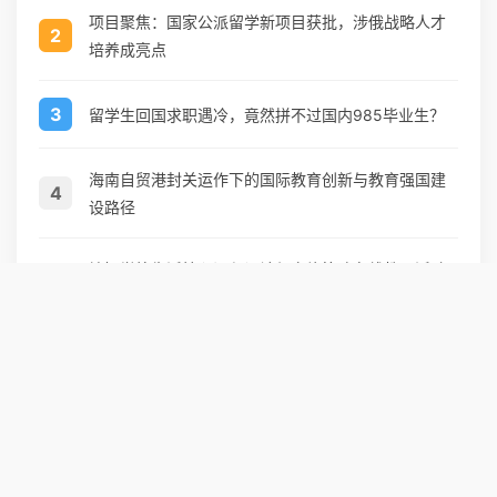
项目聚焦：国家公派留学新项目获批，涉俄战略人才
2
培养成亮点
3
留学生回国求职遇冷，竟然拼不过国内985毕业生？
海南自贸港封关运作下的国际教育创新与教育强国建
4
设路径
培智学校生活核心课程设计与实施策略在线教研活动
5
回顾
《我本是高山》荣获乡村振兴电影推荐，展现乡村女
6
性教育力量
7
探索未来艺术设计教育新模式，构建全球教育共同体