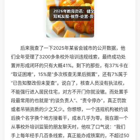
后来我查了一下2025年某省会城市的公开数据，他
们全年受理了3200多条校外培训违规线索，最终成功处
置并形成闭环的只有大概41%。剩下的那些，有37%卡在
“取证困难”，15%是“多次核查无果后搁置”，还有7%属于
“已告知整改但未复查”。说白了，核查人员没有执法权，
不能强行进入居民住宅，对方不开门你就没辙。而处置手
段最常用的也就是“约谈负责人”、“责令停办”，真正罚款
或者吊销资质的少之又少。你想想，一个违规机构被约谈
后换个名字换个地方接着干，成本几乎为零。我在跟一个
从事校外培训监管的朋友聊天时，他叹了口气说：“我们
手上每年经手几百条线索，真正能办成铁案的，不超过50