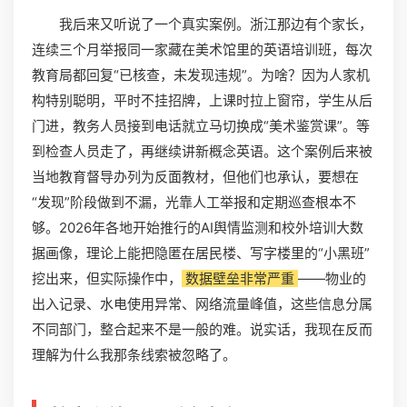
我后来又听说了一个真实案例。浙江那边有个家长，
连续三个月举报同一家藏在美术馆里的英语培训班，每次
教育局都回复“已核查，未发现违规”。为啥？因为人家机
构特别聪明，平时不挂招牌，上课时拉上窗帘，学生从后
门进，教务人员接到电话就立马切换成“美术鉴赏课”。等
到检查人员走了，再继续讲新概念英语。这个案例后来被
当地教育督导办列为反面教材，但他们也承认，要想在
“发现”阶段做到不漏，光靠人工举报和定期巡查根本不
够。2026年各地开始推行的AI舆情监测和校外培训大数
据画像，理论上能把隐匿在居民楼、写字楼里的“小黑班”
挖出来，但实际操作中，
数据壁垒非常严重
——物业的
出入记录、水电使用异常、网络流量峰值，这些信息分属
不同部门，整合起来不是一般的难。说实话，我现在反而
理解为什么我那条线索被忽略了。