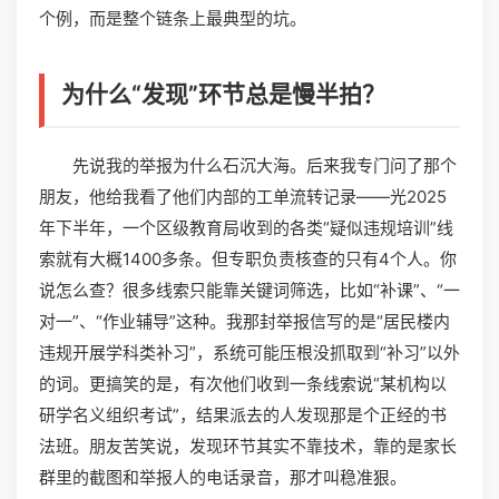
个例，而是整个链条上最典型的坑。
为什么“发现”环节总是慢半拍？
先说我的举报为什么石沉大海。后来我专门问了那个
朋友，他给我看了他们内部的工单流转记录——光2025
年下半年，一个区级教育局收到的各类“疑似违规培训”线
索就有大概1400多条。但专职负责核查的只有4个人。你
说怎么查？很多线索只能靠关键词筛选，比如“补课”、“一
对一”、“作业辅导”这种。我那封举报信写的是“居民楼内
违规开展学科类补习”，系统可能压根没抓取到“补习”以外
的词。更搞笑的是，有次他们收到一条线索说“某机构以
研学名义组织考试”，结果派去的人发现那是个正经的书
法班。朋友苦笑说，发现环节其实不靠技术，靠的是家长
群里的截图和举报人的电话录音，那才叫稳准狠。