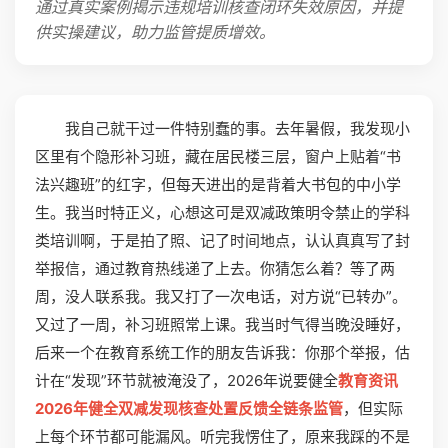
通过真实案例揭示违规培训核查闭环失效原因，并提
供实操建议，助力监管提质增效。
我自己就干过一件特别蠢的事。去年暑假，我发现小
区里有个隐形补习班，藏在居民楼三层，窗户上贴着“书
法兴趣班”的红字，但每天进出的是背着大书包的中小学
生。我当时特正义，心想这可是双减政策明令禁止的学科
类培训啊，于是拍了照、记了时间地点，认认真真写了封
举报信，通过教育热线递了上去。你猜怎么着？等了两
周，没人联系我。我又打了一次电话，对方说“已转办”。
又过了一周，补习班照常上课。我当时气得当晚没睡好，
后来一个在教育系统工作的朋友告诉我：你那个举报，估
计在“发现”环节就被淹没了，2026年说要健全
教育资讯
2026年健全双减发现核查处置反馈全链条监管
，但实际
上每个环节都可能漏风。听完我愣住了，原来我踩的不是