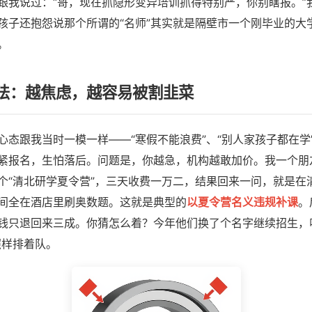
跟我说过：“哥，现在抓隐形变异培训抓得特别严，你别瞎报。”
孩子还抱怨说那个所谓的“名师”其实就是隔壁市一个刚毕业的大
。
法：越焦虑，越容易被割韭菜
心态跟我当时一模一样——“寒假不能浪费”、“别人家孩子都在学
紧报名，生怕落后。问题是，你越急，机构越敢加价。我一个朋
个“清北研学夏令营”，三天收费一万二，结果回来一问，就是在
间全在酒店里刷奥数题。这就是典型的
以夏令营名义违规补课
。
钱只退回来三成。你猜怎么着？今年他们换了个名字继续招生，
照样排着队。