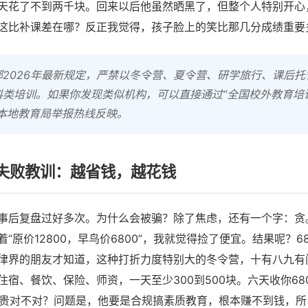
天花了不到两千块。回来以后他虽然晒黑了，但整个人特别开心
这比补课差在哪？反正我觉得，孩子脸上的笑比那几分成绩重要
部2026年最新规定，严禁以冬令营、夏令营、研学旅行、课后托
科类培训。如果你发现类似机构，可以直接通过“全国校外教育培
或本地教育局举报热线反映。
失败教训：越省钱，越花钱
事后复盘过好多次。为什么会被骗？除了焦虑，还有一个字：贪
“原价12800，早鸟价6800”，我就觉得捡了便宜。结果呢？6
律界的朋友才知道，这种打折力度特别大的冬令营，十有八九有
住宿、餐饮、保险、师资，一天至少300到500块。六天收你68
着很贵对不对？问题是，他要是合规搞素质教育，根本赚不到钱，所