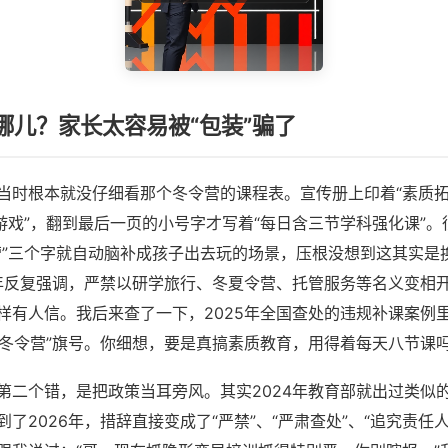
哪儿？家长太容易被“包装”骗了
当时根本就没仔细看那个冬令营的课程表。宣传册上印着“素质拓
语游戏”，翻到最后一页的小号字才写着“每日含三节学科强化课”
营”三个字就自动脑补成孩子出去玩的场景，压根没想到这其实是
6年反复强调，严禁以研学旅行、冬夏令营、托管服务等名义变相
样有人信。我后来查了一下，2025年全国查处的违规补课案例
、“冬令营”旗号。你细想，要是真搞素质教育，用得着每天八节课
第二个错，是把政策当耳旁风。其实2024年教育部就出过类似的
了2026年，措辞直接变成了“严禁”、“严肃查处”、“追究责任