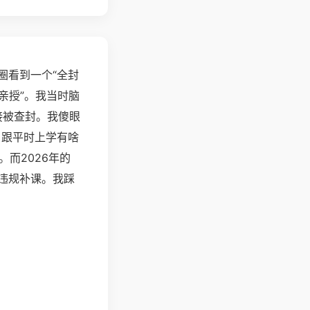
圈看到一个“全封
亲授”。我当时脑
接被查封。我傻眼
，跟平时上学有啥
而2026年的
违规补课。我踩