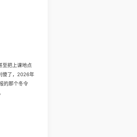
甚至把上课地点
傻了，2026年
报的那个冬令
。