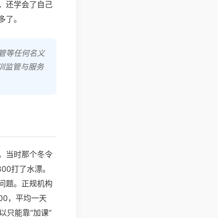
，还学会了自己
多了。
管等任何名义
训监管与服务
。当时那个冬令
800打了水漂。
问题。正规机构
00，平均一天
以只能靠“加课”