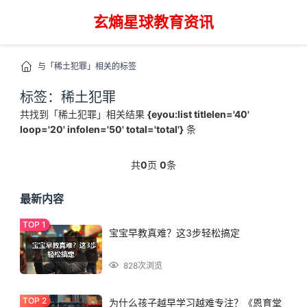
玄熵星球教育资讯
与「稀土犯罪」相关的标签
标签：稀土犯罪
共找到「稀土犯罪」相关结果
{eyou:list titlelen='40'
loop='20' infolen='50' total='total'}
条
共
0
页
0
条
最新内容
宝宝早教真难？这3步轻松搞定
828次浏览
为什么孩子越早学习越难专注？《恩育堂