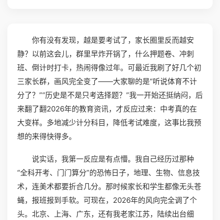
你有没有发现，越是要考试了，家长圈里反而越安
静？以前这会儿，群里早炸开锅了，什么押题卷、冲刺
班、倒计时打卡，热闹得像过年。可最近我刷了好几个初
三家长群，画风完全变了——大家聊的是“听说体育不计
分了？”“历史是不是只考选择题？”我一开始还挺纳闷，后
来翻了翻2026年的教育资讯，才反应过来：中考真的在
大变样。多地减少计分科目，降低考试难度，这事比我预
想的来得快得多。
说实话，我第一反应是有点懵。我自己经历过那种
“全科开考、门门算分”的恐怖日子，地理、生物、信息技
术，连美术都要折合几分。那时候家长和学生都像无头苍
蝇，报班报到手软。可现在，2026年的风向完全调了个
头。北京、上海、广东，还有我老家江苏，陆续出台细