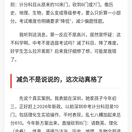
则：计分科目从原来的10来门，砍到6门或7门。像历
史、地理、生物，要么变成等级参考，要么只折算一小部
分。考试难度也明确要求“降低”，减少偏题怪题。
我听到这消息，第一反应不是高兴，居然是怀疑：这
不科学啊。中考不是选拔考试吗？减了科目、降了难度，
好学生怎么拉开差距？后来我仔细想了想，可能是我错
了。
减负不是说说的，这次动真格了
先说个真实案例。我表姐在深圳，她家孩子今年初
三，正好赶上2026年新政。以前深圳中考计分科目是10
门，包括理化生实验操作、平时表现，乱七八糟加起来总
分610。今年新方案出来，直接砍到6门：语数英、理化
（合卷）、体育、道德与法治。历史、地理、生物全部退