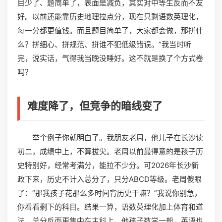
目少了、题简单了，表面是减负，其实对中等生反而不友
好。以前还能靠历史地理拉点分，现在只剩语数英理化，
每一分都更值钱。而且题目简单了，大家都会做，那拼什
么？拼细心、拼规范、拼谁不犯低级错误。”我当时听
完，说实话，气得我当晚没睡好。这不就是换了个方式卷
吗？
难度降了，但竞争的暗线变了
举个例子你就明白了。我朋友老周，他儿子在长沙读
初二，成绩中上，不算拔尖。老周以前最得意的是孩子历
史特别好，经常考满分，能拉不少分。可2026年长沙新
政下来，历史不计入总分了，只分ABCD等级。老周傻眼
了：“那我孩子花那么多时间背历史干嘛？”我说你别急，
你看看剩下的科目。结果一算，语数英理化加上体育和道
法，总分反而更集中在主科上。他孩子数学一般，英语也