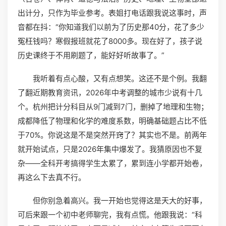
出计分，只作为毕业参考。表姐打电话跟我说这事时，声
音都在抖：“你知道我们以前为了历史那40分，花了多少
冤枉钱吗？寒假报班就花了8000多。现在好了，孩子说
历史课终于不用刷题了，能好好听故事了。”
我听着有点心酸，又有点想笑。这还不是个例。我翻
了翻近期教育资讯，2026年中考调整的城市少说有十几
个。杭州把计分科目从9门减到7门，删掉了地理和生物；
成都降低了物理和化学的难度系数，明确基础题占比不低
于70%。你说这是不是突然开窍了？其实也不是。前两年
就开始试点，只是2026年集中爆发了。我猜原因也不复
杂——全科开考搞得学生太累了，累到连小学都开始卷，
再这么下去真不行。
但你别急着高兴。我一开始也觉得这是天大的好事，
可后来跟一个初中老师聊完，我有点慌。他跟我说：“科