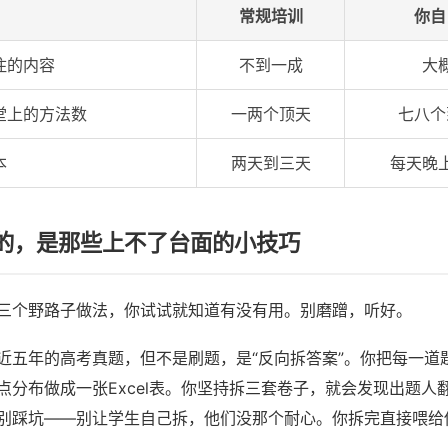
常规培训
你自
住的内容
不到一成
大
堂上的方法数
一两个顶天
七八个
本
两天到三天
每天晚
的，是那些上不了台面的小技巧
三个野路子做法，你试试就知道有没有用。别磨蹭，听好。
近五年的高考真题，但不是刷题，是“反向拆答案”。你把每一道
点分布做成一张Excel表。你坚持拆三套卷子，就会发现出题人
别踩坑——别让学生自己拆，他们没那个耐心。你拆完直接喂给