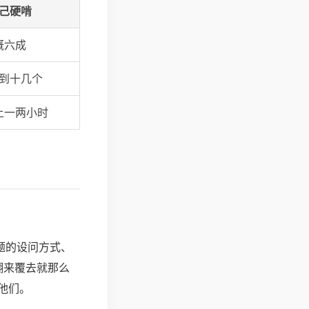
己硬啃
概六成
到十几个
上一两小时
题的设问方式、
翻来覆去就那么
他们。