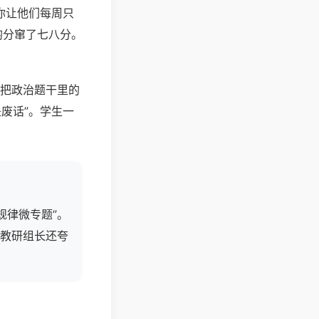
你让他们每周只
均分窜了七八分。
：把政治题干里的
废话”。学生一
规律微专题”。
教研组长还夸