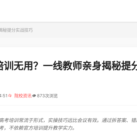
揭秘提分实战技巧
培训无用？一线教师亲身揭秘提
4:51
📂
院校资讯
👁️
873次浏览
高考培训常流于形式，实操技巧远比会议有效。通过拆答案、错
考，不依赖官方培训提升教学实力。