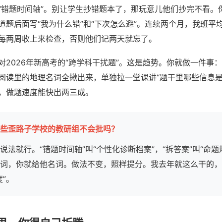
“错题时间轴”。别让学生抄错题本了，那玩意儿他们抄完不看。
道题后面写“我为什么错”和“下次怎么避”。连续两个月，我班平
每两周收上来检查，否则他们记两天就忘了。
对2026年新高考的“跨学科干扰题”。这是趋势。你就做一件事
阅读里的地理名词全揪出来，单独拉一堂课讲“题干里哪些信息是
，做题速度能快出两三成。
些歪路子学校的教研组不会批吗？
说法就行。“错题时间轴”叫“个性化诊断档案”，“拆答案”叫“命题
词，你就给他名词。做法不变，照样提分。我去年就这么干的，
度”。