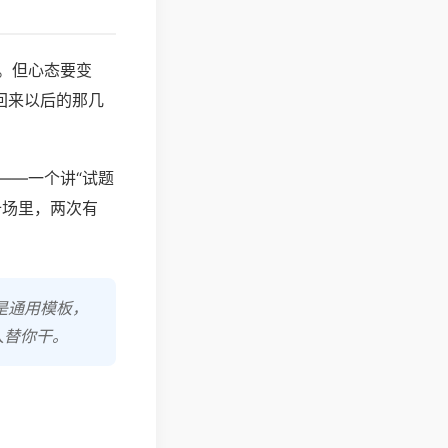
。但心态要变
回来以后的那几
——一个讲“试题
十场里，两次有
是通用模板，
人替你干。