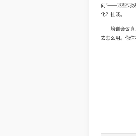
向”——这些词
化？扯淡。
培训会议真
去怎么用。你信