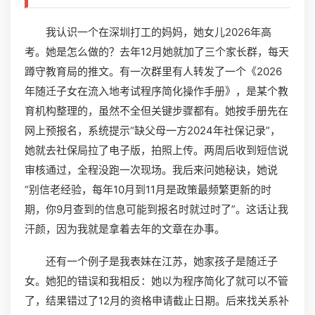
我认识一个在深圳打工的妈妈，她女儿2026年高
考。她是怎么做的？去年12月她就加了三个家长群，每天
蹲守教育局的推文。有一次群里有人转发了一个《2026
年随迁子女在流入地考试程序简化操作手册》，是某个教
育机构整理的，虽然不全但关键步骤都有。她按手册先在
网上预报名，系统提示“缺父母一方2024年社保记录”，
她就去社保局拉了电子版，拍照上传。两周后收到短信说
审核通过，全程没跑一次现场。我后来问她秘诀，她说
“别信老经验，每年10月到11月是政策最频繁更新的时
期，你9月查到的信息可能到报名时就过时了”。这话让我
汗颜，因为我就是拿着去年的文章在办事。
还有一个例子是我表妹在江苏，她家孩子是随迁子
女。她犯的错误和我相反：她以为程序简化了就可以不管
了，结果错过了12月的资格申请截止日期。后来找关系补