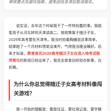
审核要点及避坑指南，避免因信息滞后耽误报名。
说实话，去年这个时候我干了一件特别蠢的事。我姐
家孩子从河北转到天津读高二，按政策属于随迁子女，
2026年高考要在天津考。我当时拍着胸脯说这事简单，
结果跑了一个月材料愣是没凑齐，气得我当晚没睡好。后
来才知道，
教育资讯2026高考随迁子女在流入地考试程
序简化
的新规已经出来了，我完全是拿旧经验办新事，白
折腾。
为什么你总觉得随迁子女高考材料像闯
关游戏？
我一开始的理解是：要居住证、要社保记录、要学籍