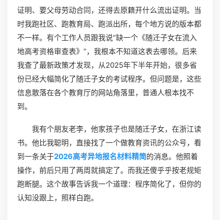
证明、要父母劳动合同，还得去原籍开什么流出证明。当
时我跑社区、跑教育局、跑派出所，每个地方说的版本都
不一样。有个工作人员跟我说“缺一个《随迁子女在流入
地高考资格审查表》”，我根本不知道这表去哪领。后来
我查了最新政策才发现，从2025年下半年开始，很多省
份已经大幅简化了随迁子女的考试程序。但问题是，这些
信息散落在各个教育厅的网站角落里，普通人根本找不
到。
我有个朋友老李，他家孩子也是随迁子女，在浙江读
书。他比我聪明，直接找了一个做教育资讯的公众号，看
到一条关于
2026高考异地报名材料精简
的消息。他照着
操作，前后只用了两周就搞定了。而我还傻乎乎按老规矩
跑断腿。这个故事告诉我一个道理：程序简化了，但你的
认知没跟上，照样白跑。