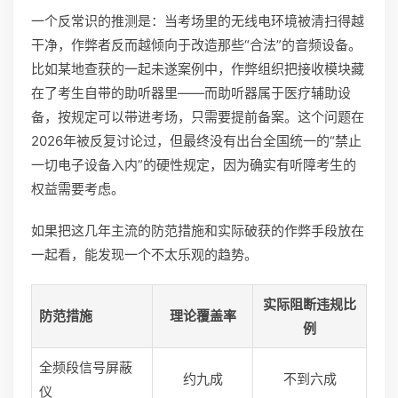
一个反常识的推测是：当考场里的无线电环境被清扫得越
干净，作弊者反而越倾向于改造那些“合法”的音频设备。
比如某地查获的一起未遂案例中，作弊组织把接收模块藏
在了考生自带的助听器里——而助听器属于医疗辅助设
备，按规定可以带进考场，只需要提前备案。这个问题在
2026年被反复讨论过，但最终没有出台全国统一的“禁止
一切电子设备入内”的硬性规定，因为确实有听障考生的
权益需要考虑。
如果把这几年主流的防范措施和实际破获的作弊手段放在
一起看，能发现一个不太乐观的趋势。
实际阻断违规比
防范措施
理论覆盖率
例
全频段信号屏蔽
约九成
不到六成
仪