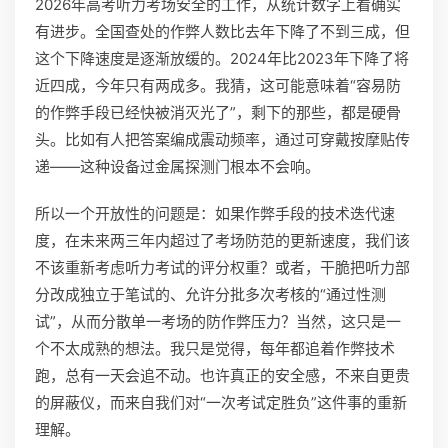
2026年高考听力考场安全的工作，从统计数字上看确实
有进步。全国查处的作弊人数比去年下降了不到三成，但
这个下降速度是逐渐放缓的。2024年比2023年下降了将
近四成，今年只有两成多。我猜，这可能意味着“容易防
的作弊手段已经快被消灭光了”，剩下的那些，都是硬骨
头。比如有人把答案编成震动频率，通过可穿戴按摩贴传
递——这种设备过金属探测门根本不会响。
所以一个开放性的问题是：如果作弊手段的技术迭代速
度，在未来两三年内超过了考场防范的更新速度，我们该
不该重新考虑听力考试的评分权重？或者，干脆把听力部
分改成独立于笔试的、允许分批多次考核的“通过性测
试”，从而分散单一考场的防作弊压力？当然，这只是一
个不太成熟的想法。我只是觉得，每年都追着作弊技术
跑，总有一天会追不动。也许真正的安全感，不来自更贵
的屏蔽仪，而来自我们对“一次考试定胜负”这件事的重新
理解。