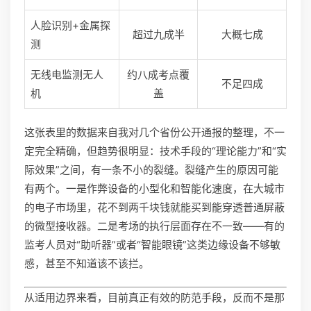
人脸识别+金属探
超过九成半
大概七成
测
无线电监测无人
约八成考点覆
不足四成
机
盖
这张表里的数据来自我对几个省份公开通报的整理，不一
定完全精确，但趋势很明显：技术手段的“理论能力”和“实
际效果”之间，有一条不小的裂缝。裂缝产生的原因可能
有两个。一是作弊设备的小型化和智能化速度，在大城市
的电子市场里，花不到两千块钱就能买到能穿透普通屏蔽
的微型接收器。二是考场的执行层面存在不一致——有的
监考人员对“助听器”或者“智能眼镜”这类边缘设备不够敏
感，甚至不知道该不该拦。
从适用边界来看，目前真正有效的防范手段，反而不是那