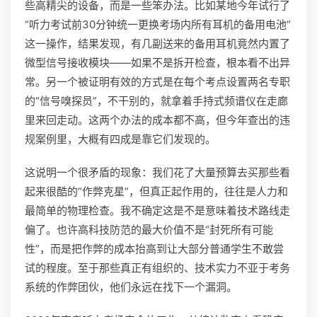
些高精尖的设备，而是一些笨办法。比如某地今年试行了
“听力考试前30分钟统一更换考场内所有耳机的备用电池”
这一操作，结果发现，有几副送来的备用耳机竟然内置了
微型信号接收模块——如果不是拆开检查，根本看不出异
常。另一个被证明有效的方式是在每个考点设置两名专职
的“信号嗅探员”，不干别的，就拿着手持式频谱仪在走廊
里来回走动。这两个办法的成本都不高，但今年查出的违
规案例里，大概有四成是靠它们发现的。
这说明一个很矛盾的现象：我们花了大量预算去买那些看
起来很酷的“作弊克星”，但真正起作用的，往往是人力和
最简单的物理检查。我不确定这是不是意味着技术路线走
偏了。也许高科技防范的最大价值不是“封死所有可能
性”，而是把作弊的成本抬高到让大部分普通学生不敢尝
试的程度。至于那些真正有组织的、技术实力不亚于考务
系统的作弊团伙，他们永远在找下一个漏洞。