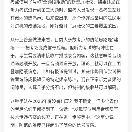
考点使用了号称“全频段阻断”的新型屏蔽仪，结果还是在
听力考试进行到第三大题时，监考人员发现一名考生左耳
有微弱的蜂鸣声。后来查出来，那个作弊设备用的是民用
对讲机的改装频段，刚好避开了屏蔽仪的主要覆盖范围。
从行业普遍做法来看，目前大多数考点的防范思路是“建
墙”——把考场变成信号孤岛。但听力考试的特殊性在
于，考生需要清晰接收广播或录音内容，这就意味着音频
通道必须开放。一旦音频通道开放，理论上就可以在上面
叠加隐蔽信息。比如有报道提到过，某些作弊团伙尝试把
答案编码成极短促的特定频率脉冲，混在正常听力音频的
间隙里，人耳几乎分辨不出，但特制的接收器可以解码。
这种手法在2026年有没有出现？我不确定。但多个省份
的考后总结里都提到了一句话：“发现疑似利用音频隐写
技术传递答案的线索，正在进一步鉴定中。”这至少说
明，防范的难度已经超出了简单的信号屏蔽。