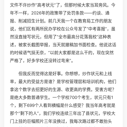
文件不许炒作“高考状元”了，但那时候大家当耳旁风。今
年不一样，2026年的政策带了处罚条款——约谈、通
报、削减招生计划。前几天我一个在教育局工作的朋友
说，他们区有两所民办学校在公众号发了“中考喜报”，虽
然没直接写状元，但用了“全市最高分花落我校”这种表
述，被家长截图举报，当天就撤稿加书面检查。他说这话
的时候语气挺无奈，“以前大家都是这么干的，现在突然
严格了，好多学校还没转过弯来”。
但我反而觉得这是好事。你想想，炒作状元和上线
率，最大的受益方是谁？是学校管理层和培训机构，他们
拿这个数字去招更好的生源、收更高的学费。受害方呢？
是绝大多数普通学生。一个学校700个考生，状元只有1
个，剩下699个人看到横幅是什么感受？我当年高考就是
那个“剩下的人”，我们学校连续三年出了县状元，学校大
门上挂的巨幅照片三年没换过，我每次路过都不敢抬头