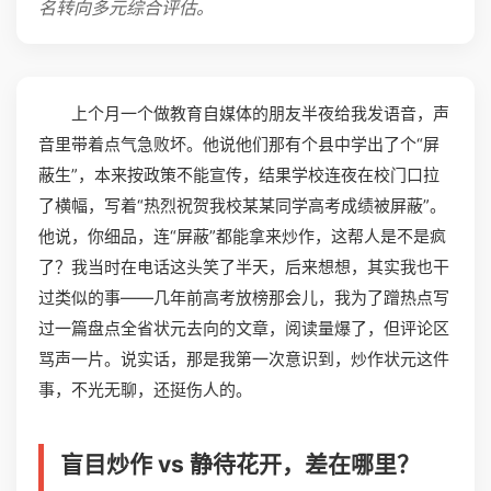
名转向多元综合评估。
上个月一个做教育自媒体的朋友半夜给我发语音，声
音里带着点气急败坏。他说他们那有个县中学出了个“屏
蔽生”，本来按政策不能宣传，结果学校连夜在校门口拉
了横幅，写着“热烈祝贺我校某某同学高考成绩被屏蔽”。
他说，你细品，连“屏蔽”都能拿来炒作，这帮人是不是疯
了？我当时在电话这头笑了半天，后来想想，其实我也干
过类似的事——几年前高考放榜那会儿，我为了蹭热点写
过一篇盘点全省状元去向的文章，阅读量爆了，但评论区
骂声一片。说实话，那是我第一次意识到，炒作状元这件
事，不光无聊，还挺伤人的。
盲目炒作 vs 静待花开，差在哪里？