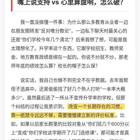
嘴上说支持 vs 心里算盘响，怎么破？
我一直没搞懂一件事：为什么那么多教育从业者一边
在朋友圈转发“反对唯分数论”，一边私下聊天时最关心的
还是“你们学校今年几个清北”？后来我想了想，可能是我
太理想化了。升学率这个东西，它跟学校招生、教师奖
金、地方教育政绩是绑在一起的。你说不炒就不炒，那老
师年底的绩效怎么算？校长的帽子怎么保？
说实话，我自己也做不到完全不在乎数据。去年我帮
侄子选高中，还是偷偷找了好几个熟人打听“一本率大概
多少”。虽然最后选了一所从不宣传升学率的学校，但那
个纠结的过程让我意识到，
改变一个长期存在的习惯，
靠一纸禁令远远不够，需要慢慢建立新的评价标准
。比
如，如果以后家长群里的比较对象从“你们班几个600分以
上”变成“你们学校这学期开了几门选修课”，那可能才是真