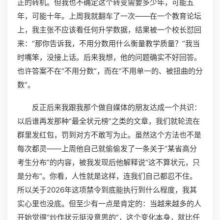
正的转机。但我也不确定这个转变需要多少年，可能五
年，可能十年。上周我就翻车了一次——在一个教育论坛
上，我主张不应该看任何升学数据，结果被一个校长怼回
来：“那你告诉我，不用分数用什么衡量教学质量？”我当
时嘴笨，没接上话。后来我想，他的问题确实不好回答。
也许答案不在“不用分数”，而在“不用单一的、被扭曲的分
数”。
反正后来我跟我那个做自媒体的朋友达成一个共识：
以后谁再发那种“最全状元榜”之类的文章，我们就轮流在
群里发红包，罚到对方不敢写为止。虽然这个方法也不是
每次都灵——上周他自己就偷偷发了一条关于“某省高分
考生分布”的内容，被我发现后他解释说“这不算状元，只
是分布”。你看，人性就是这样，连我们自己都忍不住。
所以关于2026年这项禁令到底能执行到什么程度，我其
实心里也没底。但至少有一点是肯定的：当越来越多的人
开始觉得“炒作状元挺没意思的”，这个变化本身，就比任