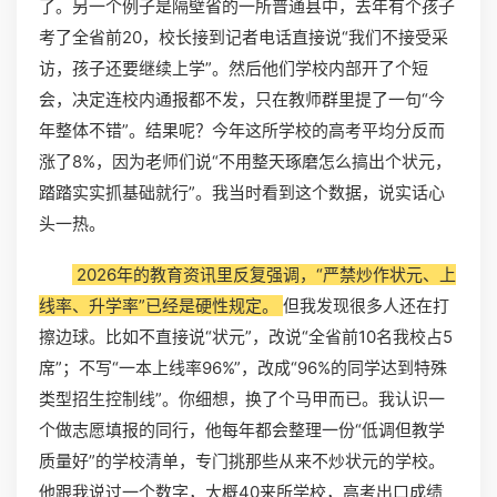
了。另一个例子是隔壁省的一所普通县中，去年有个孩子
考了全省前20，校长接到记者电话直接说“我们不接受采
访，孩子还要继续上学”。然后他们学校内部开了个短
会，决定连校内通报都不发，只在教师群里提了一句“今
年整体不错”。结果呢？今年这所学校的高考平均分反而
涨了8%，因为老师们说“不用整天琢磨怎么搞出个状元，
踏踏实实抓基础就行”。我当时看到这个数据，说实话心
头一热。
2026年的教育资讯里反复强调，“严禁炒作状元、上
线率、升学率”已经是硬性规定。
但我发现很多人还在打
擦边球。比如不直接说“状元”，改说“全省前10名我校占5
席”；不写“一本上线率96%”，改成“96%的同学达到特殊
类型招生控制线”。你细想，换了个马甲而已。我认识一
个做志愿填报的同行，他每年都会整理一份“低调但教学
质量好”的学校清单，专门挑那些从来不炒状元的学校。
他跟我说过一个数字，大概40来所学校，高考出口成绩